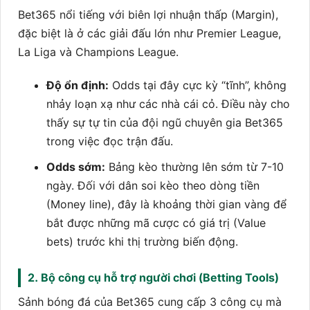
Bet365 nổi tiếng với biên lợi nhuận thấp (Margin),
đặc biệt là ở các giải đấu lớn như Premier League,
La Liga và Champions League.
Độ ổn định:
Odds tại đây cực kỳ “tĩnh”, không
nhảy loạn xạ như các nhà cái cỏ. Điều này cho
thấy sự tự tin của đội ngũ chuyên gia Bet365
trong việc đọc trận đấu.
Odds sớm:
Bảng kèo thường lên sớm từ 7-10
ngày. Đối với dân soi kèo theo dòng tiền
(Money line), đây là khoảng thời gian vàng để
bắt được những mã cược có giá trị (Value
bets) trước khi thị trường biến động.
2. Bộ công cụ hỗ trợ người chơi (Betting Tools)
Sảnh bóng đá của Bet365 cung cấp 3 công cụ mà