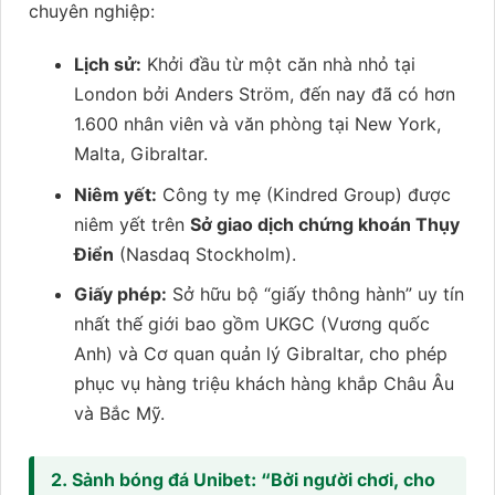
chuyên nghiệp:
Lịch sử:
Khởi đầu từ một căn nhà nhỏ tại
London bởi Anders Ström, đến nay đã có hơn
1.600 nhân viên và văn phòng tại New York,
Malta, Gibraltar.
Niêm yết:
Công ty mẹ (Kindred Group) được
niêm yết trên
Sở giao dịch chứng khoán Thụy
Điển
(Nasdaq Stockholm).
Giấy phép:
Sở hữu bộ “giấy thông hành” uy tín
nhất thế giới bao gồm UKGC (Vương quốc
Anh) và Cơ quan quản lý Gibraltar, cho phép
phục vụ hàng triệu khách hàng khắp Châu Âu
và Bắc Mỹ.
2. Sảnh bóng đá Unibet: “Bởi người chơi, cho