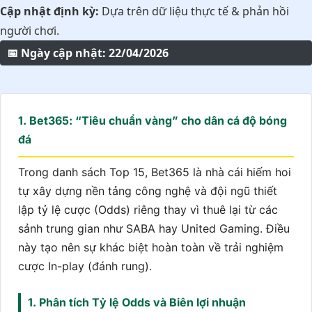
Cập nhật định kỳ:
Dựa trên dữ liệu thực tế & phản hồi
người chơi.
📅 Ngày cập nhật: 22/04/2026
1. Bet365: “Tiêu chuẩn vàng” cho dân cá độ bóng
đá
Trong danh sách Top 15, Bet365 là nhà cái hiếm hoi
tự xây dựng nền tảng công nghệ và đội ngũ thiết
lập tỷ lệ cược (Odds) riêng thay vì thuê lại từ các
sảnh trung gian như SABA hay United Gaming. Điều
này tạo nên sự khác biệt hoàn toàn về trải nghiệm
cược In-play (đánh rung).
1. Phân tích Tỷ lệ Odds và Biên lợi nhuận