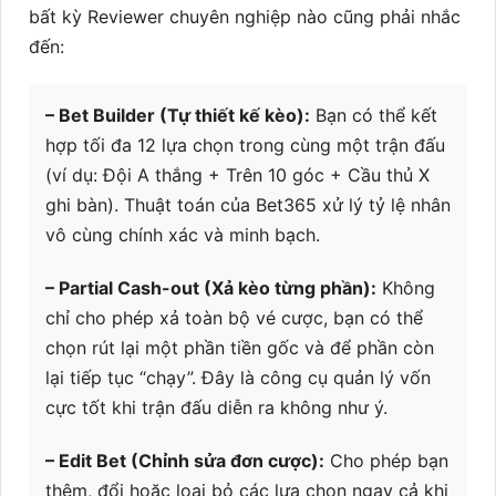
bất kỳ Reviewer chuyên nghiệp nào cũng phải nhắc
đến:
– Bet Builder (Tự thiết kế kèo):
Bạn có thể kết
hợp tối đa 12 lựa chọn trong cùng một trận đấu
(ví dụ: Đội A thắng + Trên 10 góc + Cầu thủ X
ghi bàn). Thuật toán của Bet365 xử lý tỷ lệ nhân
vô cùng chính xác và minh bạch.
– Partial Cash-out (Xả kèo từng phần):
Không
chỉ cho phép xả toàn bộ vé cược, bạn có thể
chọn rút lại một phần tiền gốc và để phần còn
lại tiếp tục “chạy”. Đây là công cụ quản lý vốn
cực tốt khi trận đấu diễn ra không như ý.
– Edit Bet (Chỉnh sửa đơn cược):
Cho phép bạn
thêm, đổi hoặc loại bỏ các lựa chọn ngay cả khi