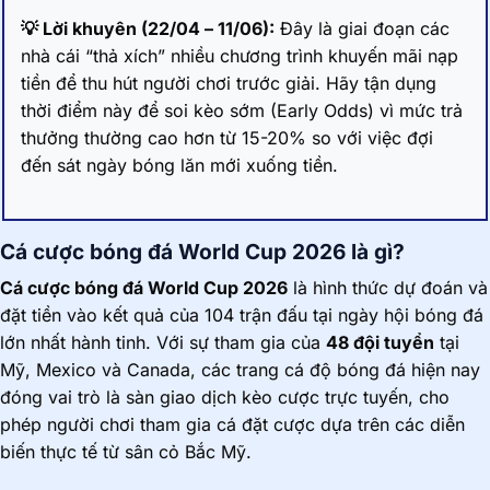
💡 Lời khuyên (22/04 – 11/06):
Đây là giai đoạn các
nhà cái “thả xích” nhiều chương trình khuyến mãi nạp
tiền để thu hút người chơi trước giải. Hãy tận dụng
thời điểm này để soi kèo sớm (Early Odds) vì mức trả
thưởng thường cao hơn từ 15-20% so với việc đợi
đến sát ngày bóng lăn mới xuống tiền.
Cá cược bóng đá World Cup 2026 là gì?
Cá cược bóng đá World Cup 2026
là hình thức dự đoán và
đặt tiền vào kết quả của 104 trận đấu tại ngày hội bóng đá
lớn nhất hành tinh. Với sự tham gia của
48 đội tuyển
tại
Mỹ, Mexico và Canada, các trang cá độ bóng đá hiện nay
đóng vai trò là sàn giao dịch kèo cược trực tuyến, cho
phép người chơi tham gia cá đặt cược dựa trên các diễn
biến thực tế từ sân cỏ Bắc Mỹ.