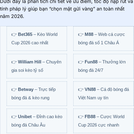
Dưới đây là phân tích chi tiết về ưu điểm, tốc độ nạp rút và
tính pháp lý giúp bạn “chọn mặt gửi vàng” an toàn nhất
năm 2026.
👉
Bet365
– Kèo World
👉
M88
– Web cá cược
Cup 2026 cao nhất
bóng đá số 1 Châu Á
👉
William Hill
– Chuyên
👉
Fun88
– Thưởng lớn
gia soi kèo tỷ số
bóng đá 24/7
👉
Betway
– Trực tiếp
👉
VN88
– Cá độ bóng đá
bóng đá & kèo rung
Việt Nam uy tín
👉
Unibet
– Đỉnh cao kèo
👉
FB88
– Cược World
bóng đá Châu Âu
Cup 2026 cực nhanh