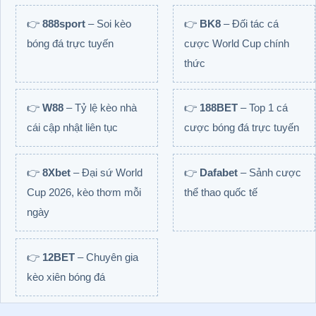
👉
888sport
– Soi kèo
👉
BK8
– Đối tác cá
bóng đá trực tuyến
cược World Cup chính
thức
👉
W88
– Tỷ lệ kèo nhà
👉
188BET
– Top 1 cá
cái cập nhật liên tục
cược bóng đá trực tuyến
👉
8Xbet
– Đại sứ World
👉
Dafabet
– Sảnh cược
Cup 2026, kèo thơm mỗi
thể thao quốc tế
ngày
👉
12BET
– Chuyên gia
kèo xiên bóng đá