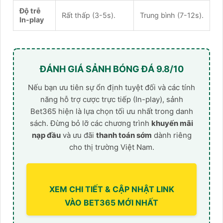
Độ trễ
Rất thấp (3-5s).
Trung bình (7-12s).
In-play
ĐÁNH GIÁ SẢNH BÓNG ĐÁ 9.8/10
Nếu bạn ưu tiên sự ổn định tuyệt đối và các tính
năng hỗ trợ cược trực tiếp (In-play), sảnh
Bet365 hiện là lựa chọn tối ưu nhất trong danh
sách. Đừng bỏ lỡ các chương trình
khuyến mãi
nạp đầu
và ưu đãi
thanh toán sớm
dành riêng
cho thị trường Việt Nam.
XEM CHI TIẾT & CẬP NHẬT LINK
VÀO BET365 MỚI NHẤT