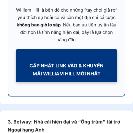
William Hill là bến đỗ cho những “tay chơi già rơ”
yêu thích sự hoài cổ và cần một địa chỉ cá cược
không bao giờ lo sập
. Nếu bạn ưu tiên uy tín lâu
đời hơn là tính năng hiện đại, đây là lựa chọn
hàng đầu.
CẬP NHẬT LINK VÀO & KHUYẾN
MÃI WILLIAM HILL MỚI NHẤT
3. Betway: Nhà cái hiện đại và “Ông trùm” tài trợ
Ngoại hạng Anh