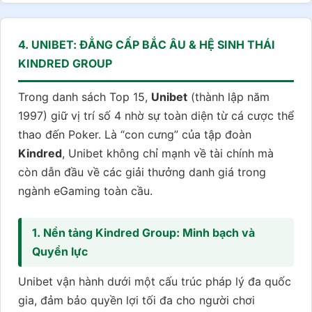
4. UNIBET: ĐẲNG CẤP BẮC ÂU & HỆ SINH THÁI
KINDRED GROUP
Trong danh sách Top 15,
Unibet
(thành lập năm
1997) giữ vị trí số 4 nhờ sự toàn diện từ cá cược thể
thao đến Poker. Là “con cưng” của tập đoàn
Kindred
, Unibet không chỉ mạnh về tài chính mà
còn dẫn đầu về các giải thưởng danh giá trong
ngành eGaming toàn cầu.
1. Nền tảng Kindred Group: Minh bạch và
Quyền lực
Unibet vận hành dưới một cấu trúc pháp lý đa quốc
gia, đảm bảo quyền lợi tối đa cho người chơi