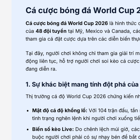
Cá cược bóng đá World Cup 2
Cá cược bóng đá World Cup 2026
là hình thức 
của
48 đội tuyển
tại Mỹ, Mexico và Canada, các
tham gia cá đặt cược dựa trên các diễn biến thự
Tại đây, người chơi không chỉ tham gia giải trí
động liên tục, hỗ trợ người chơi soi kèo cá cượ
đang diễn ra.
1. Sự khác biệt mang tính đột phá củ
Thị trường cá độ World Cup 2026 chứng kiến nhữ
Mật độ cá độ khổng lồ:
Với 104 trận đấu, tần 
tình trạng nghẽn lệnh khi người chơi xuống t
Biến số kèo Live:
Do chênh lệch múi giờ, các s
buộc người chơi phải có sự nhạy bén để bắt