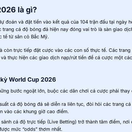
026 là gì?
dự đoán và đặt tiền vào kết quả của 104 trận đấu tại ngày h
 trang cá độ bóng đá hiện nay đóng vai trò là sàn giao dịc
c tế từ sân cỏ Bắc Mỹ.
 mà còn trực tiếp đặt cược vào các con số thực tế. Các tran
c và thực hiện các giao dịch nạp/rút tiền để cá cược một cá
a kỳ World Cup 2026
ng bước ngoặt lớn, buộc các dân chơi cá cược phải thay đ
suất cá độ bóng đá sẽ diễn ra liên tục, đòi hỏi các trang 
iền vào các khung giờ cao điểm.
ảnh cá độ trực tiếp (Live Betting) trở thành tâm điểm, nơi 
 được mức “odds” thơm nhất.