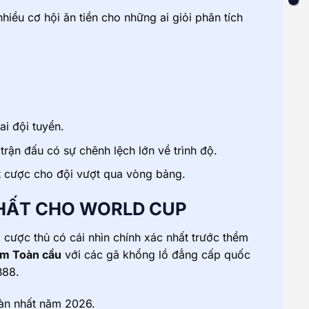
iều cơ hội ăn tiền cho những ai giỏi phân tích
ai đội tuyển.
rận đấu có sự chênh lệch lớn về trình độ.
ặt cược cho đội vượt qua vòng bảng.
NHẤT CHO WORLD CUP
 cược thủ có cái nhìn chính xác nhất trước thềm
óm Toàn cầu
với các gã khổng lồ đẳng cấp quốc
B88.
toàn nhất năm 2026.