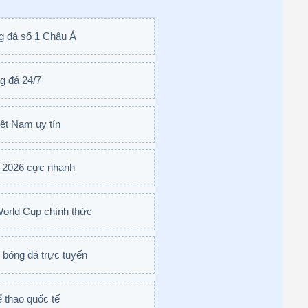
 đá số 1 Châu Á
g đá 24/7
ệt Nam uy tín
 2026 cực nhanh
orld Cup chính thức
 bóng đá trực tuyến
 thao quốc tế