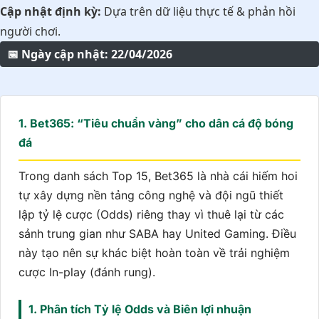
Cập nhật định kỳ:
Dựa trên dữ liệu thực tế & phản hồi
người chơi.
📅 Ngày cập nhật: 22/04/2026
1. Bet365: “Tiêu chuẩn vàng” cho dân cá độ bóng
đá
Trong danh sách Top 15, Bet365 là nhà cái hiếm hoi
tự xây dựng nền tảng công nghệ và đội ngũ thiết
lập tỷ lệ cược (Odds) riêng thay vì thuê lại từ các
sảnh trung gian như SABA hay United Gaming. Điều
này tạo nên sự khác biệt hoàn toàn về trải nghiệm
cược In-play (đánh rung).
1. Phân tích Tỷ lệ Odds và Biên lợi nhuận