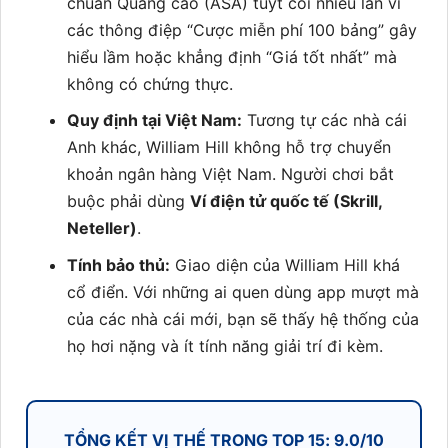
chuẩn Quảng cáo (ASA) tuýt còi nhiều lần vì
các thông điệp “Cược miễn phí 100 bảng” gây
hiểu lầm hoặc khẳng định “Giá tốt nhất” mà
không có chứng thực.
Quy định tại Việt Nam:
Tương tự các nhà cái
Anh khác, William Hill không hỗ trợ chuyển
khoản ngân hàng Việt Nam. Người chơi bắt
buộc phải dùng
Ví điện tử quốc tế (Skrill,
Neteller)
.
Tính bảo thủ:
Giao diện của William Hill khá
cổ điển. Với những ai quen dùng app mượt mà
của các nhà cái mới, bạn sẽ thấy hệ thống của
họ hơi nặng và ít tính năng giải trí đi kèm.
TỔNG KẾT VỊ THẾ TRONG TOP 15: 9.0/10