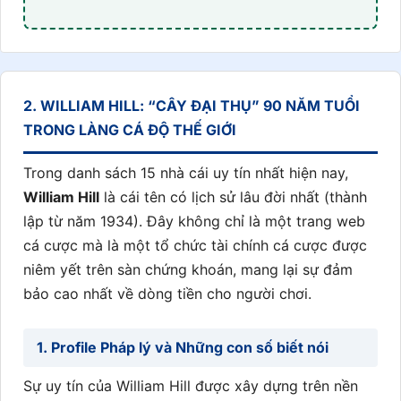
2. WILLIAM HILL: “CÂY ĐẠI THỤ” 90 NĂM TUỔI
TRONG LÀNG CÁ ĐỘ THẾ GIỚI
Trong danh sách 15 nhà cái uy tín nhất hiện nay,
William Hill
là cái tên có lịch sử lâu đời nhất (thành
lập từ năm 1934). Đây không chỉ là một trang web
cá cược mà là một tổ chức tài chính cá cược được
niêm yết trên sàn chứng khoán, mang lại sự đảm
bảo cao nhất về dòng tiền cho người chơi.
1. Profile Pháp lý và Những con số biết nói
Sự uy tín của William Hill được xây dựng trên nền