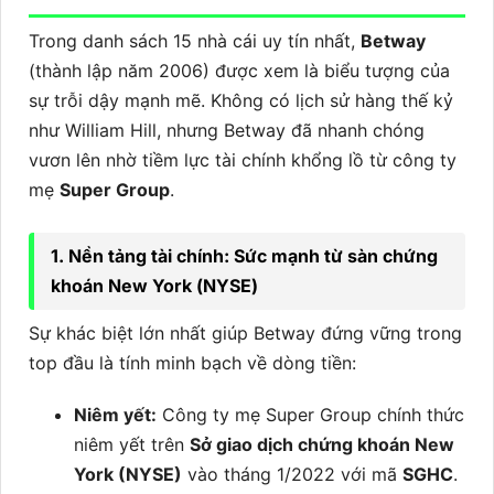
Trong danh sách 15 nhà cái uy tín nhất,
Betway
(thành lập năm 2006) được xem là biểu tượng của
sự trỗi dậy mạnh mẽ. Không có lịch sử hàng thế kỷ
như William Hill, nhưng Betway đã nhanh chóng
vươn lên nhờ tiềm lực tài chính khổng lồ từ công ty
mẹ
Super Group
.
1. Nền tảng tài chính: Sức mạnh từ sàn chứng
khoán New York (NYSE)
Sự khác biệt lớn nhất giúp Betway đứng vững trong
top đầu là tính minh bạch về dòng tiền:
Niêm yết:
Công ty mẹ Super Group chính thức
niêm yết trên
Sở giao dịch chứng khoán New
York (NYSE)
vào tháng 1/2022 với mã
SGHC
.