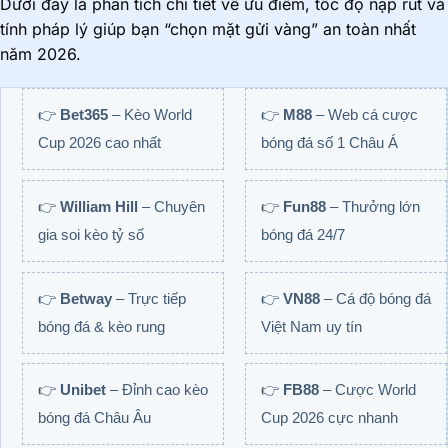
Dưới đây là phân tích chi tiết về ưu điểm, tốc độ nạp rút và
tính pháp lý giúp bạn “chọn mặt gửi vàng” an toàn nhất
năm 2026.
👉
Bet365
– Kèo World
👉
M88
– Web cá cược
Cup 2026 cao nhất
bóng đá số 1 Châu Á
👉
William Hill
– Chuyên
👉
Fun88
– Thưởng lớn
gia soi kèo tỷ số
bóng đá 24/7
👉
Betway
– Trực tiếp
👉
VN88
– Cá độ bóng đá
bóng đá & kèo rung
Việt Nam uy tín
👉
Unibet
– Đỉnh cao kèo
👉
FB88
– Cược World
bóng đá Châu Âu
Cup 2026 cực nhanh