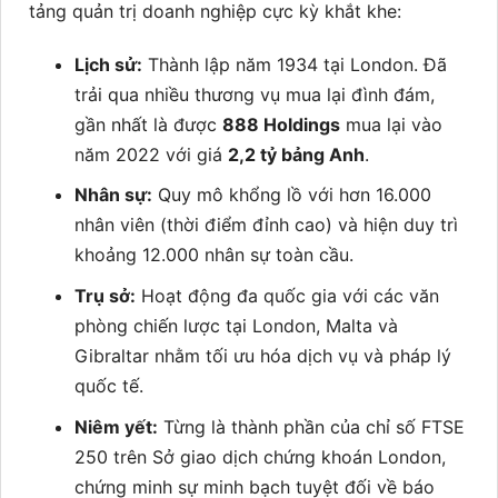
tảng quản trị doanh nghiệp cực kỳ khắt khe:
Lịch sử:
Thành lập năm 1934 tại London. Đã
trải qua nhiều thương vụ mua lại đình đám,
gần nhất là được
888 Holdings
mua lại vào
năm 2022 với giá
2,2 tỷ bảng Anh
.
Nhân sự:
Quy mô khổng lồ với hơn 16.000
nhân viên (thời điểm đỉnh cao) và hiện duy trì
khoảng 12.000 nhân sự toàn cầu.
Trụ sở:
Hoạt động đa quốc gia với các văn
phòng chiến lược tại London, Malta và
Gibraltar nhằm tối ưu hóa dịch vụ và pháp lý
quốc tế.
Niêm yết:
Từng là thành phần của chỉ số FTSE
250 trên Sở giao dịch chứng khoán London,
chứng minh sự minh bạch tuyệt đối về báo