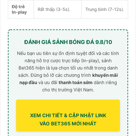
Độ trễ
Rất thấp (3-5s).
Trung bình (7-12s).
In-play
ĐÁNH GIÁ SẢNH BÓNG ĐÁ 9.8/10
Nếu bạn ưu tiên sự ổn định tuyệt đối và các tính
năng hỗ trợ cược trực tiếp (In-play), sảnh
Bet365 hiện là lựa chọn tối ưu nhất trong danh
sách. Đừng bỏ lỡ các chương trình
khuyến mãi
nạp đầu
và ưu đãi
thanh toán sớm
dành riêng
cho thị trường Việt Nam.
XEM CHI TIẾT & CẬP NHẬT LINK
VÀO BET365 MỚI NHẤT