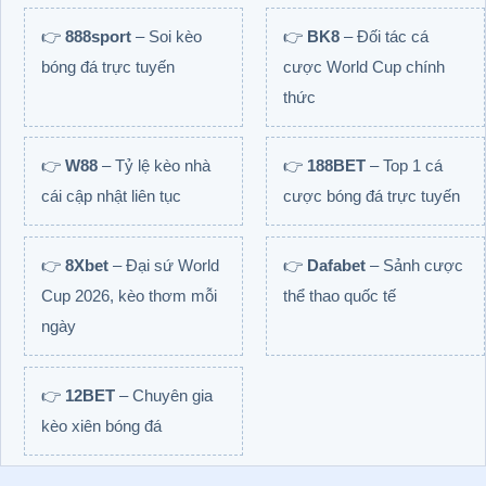
👉
888sport
– Soi kèo
👉
BK8
– Đối tác cá
bóng đá trực tuyến
cược World Cup chính
thức
👉
W88
– Tỷ lệ kèo nhà
👉
188BET
– Top 1 cá
cái cập nhật liên tục
cược bóng đá trực tuyến
👉
8Xbet
– Đại sứ World
👉
Dafabet
– Sảnh cược
Cup 2026, kèo thơm mỗi
thể thao quốc tế
ngày
👉
12BET
– Chuyên gia
kèo xiên bóng đá