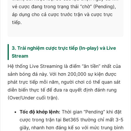
vé cược đang trong trạng thái “chờ” (Pending),
áp dụng cho cả cược trước trận và cược trực
tiếp.
3. Trải nghiệm cược trực tiếp (In-play) và Live
Stream
Hệ thống Live Streaming là điểm “ăn tiền” nhất của
sảnh bóng đá này. Với hơn 200,000 sự kiện được
phát trực tiếp mỗi năm, người chơi có thể quan sát
diễn biến thực tế để đưa ra quyết định đánh rung
(Over/Under cuối trận).
Tốc độ khớp lệnh:
Thời gian “Pending” khi đặt
cược trong trận tại Bet365 thường chỉ mất 3-5
giây, nhanh hơn đáng kể so với mức trung bình