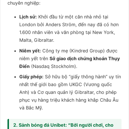
chuyên nghiệp:
Lịch sử:
Khởi đầu từ một căn nhà nhỏ tại
London bởi Anders Ström, đến nay đã có hơn
1.600 nhân viên và văn phòng tại New York,
Malta, Gibraltar.
Niêm yết:
Công ty mẹ (Kindred Group) được
niêm yết trên
Sở giao dịch chứng khoán Thụy
Điển
(Nasdaq Stockholm).
Giấy phép:
Sở hữu bộ “giấy thông hành” uy tín
nhất thế giới bao gồm UKGC (Vương quốc
Anh) và Cơ quan quản lý Gibraltar, cho phép
phục vụ hàng triệu khách hàng khắp Châu Âu
và Bắc Mỹ.
2. Sảnh bóng đá Unibet: “Bởi người chơi, cho