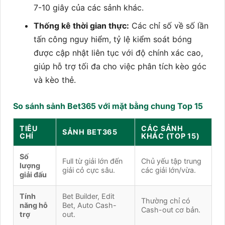
7-10 giây của các sảnh khác.
Thống kê thời gian thực:
Các chỉ số về số lần
tấn công nguy hiểm, tỷ lệ kiểm soát bóng
được cập nhật liên tục với độ chính xác cao,
giúp hỗ trợ tối đa cho việc phân tích kèo góc
và kèo thẻ.
So sánh sảnh Bet365 với mặt bằng chung Top 15
TIÊU
CÁC SẢNH
SẢNH BET365
CHÍ
KHÁC (TOP 15)
Số
Full từ giải lớn đến
Chủ yếu tập trung
lượng
giải cỏ cực sâu.
các giải lớn/vừa.
giải đấu
Tính
Bet Builder, Edit
Thường chỉ có
năng hỗ
Bet, Auto Cash-
Cash-out cơ bản.
trợ
out.