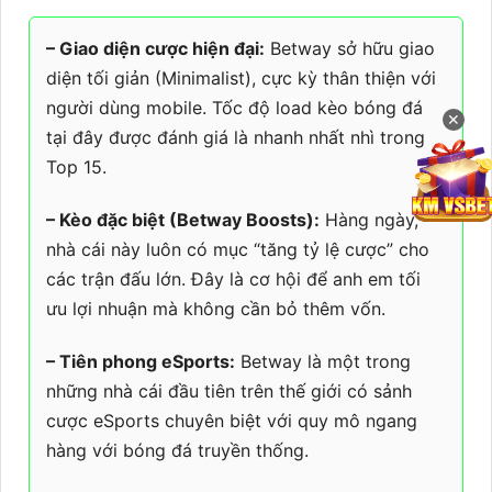
– Giao diện cược hiện đại:
Betway sở hữu giao
diện tối giản (Minimalist), cực kỳ thân thiện với
người dùng mobile. Tốc độ load kèo bóng đá
✕
tại đây được đánh giá là nhanh nhất nhì trong
Top 15.
– Kèo đặc biệt (Betway Boosts):
Hàng ngày,
nhà cái này luôn có mục “tăng tỷ lệ cược” cho
các trận đấu lớn. Đây là cơ hội để anh em tối
ưu lợi nhuận mà không cần bỏ thêm vốn.
– Tiên phong eSports:
Betway là một trong
những nhà cái đầu tiên trên thế giới có sảnh
cược eSports chuyên biệt với quy mô ngang
hàng với bóng đá truyền thống.