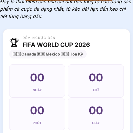
Đây là thời điểm các nhà cái bắt đầu tung ra các dòng sản
phẩm cá cược đa dạng nhất, từ kèo dài hạn đến kèo chi
tiết từng bảng đấu.
ĐẾM NGƯỢC ĐẾN
🏆
FIFA WORLD CUP 2026
🇨🇦
Canada
🇲🇽
Mexico
🇺🇸
Hoa Kỳ
00
00
NGÀY
GIỜ
00
00
PHÚT
GIÂY