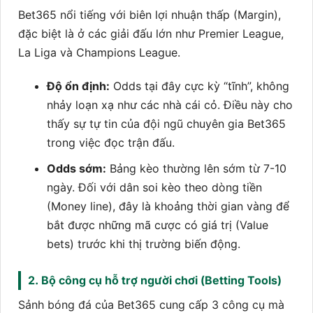
Bet365 nổi tiếng với biên lợi nhuận thấp (Margin),
đặc biệt là ở các giải đấu lớn như Premier League,
La Liga và Champions League.
Độ ổn định:
Odds tại đây cực kỳ “tĩnh”, không
nhảy loạn xạ như các nhà cái cỏ. Điều này cho
thấy sự tự tin của đội ngũ chuyên gia Bet365
trong việc đọc trận đấu.
Odds sớm:
Bảng kèo thường lên sớm từ 7-10
ngày. Đối với dân soi kèo theo dòng tiền
(Money line), đây là khoảng thời gian vàng để
bắt được những mã cược có giá trị (Value
bets) trước khi thị trường biến động.
2. Bộ công cụ hỗ trợ người chơi (Betting Tools)
Sảnh bóng đá của Bet365 cung cấp 3 công cụ mà