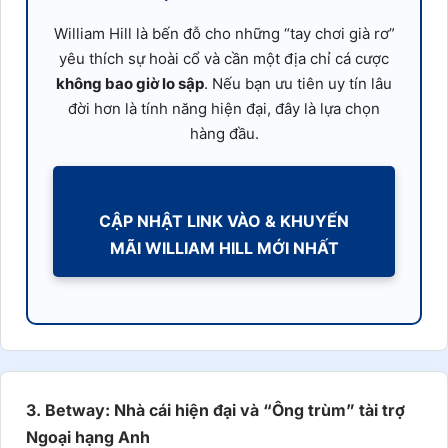
William Hill là bến đỗ cho những “tay chơi già rơ”
yêu thích sự hoài cổ và cần một địa chỉ cá cược
không bao giờ lo sập
. Nếu bạn ưu tiên uy tín lâu
đời hơn là tính năng hiện đại, đây là lựa chọn
hàng đầu.
CẬP NHẬT LINK VÀO & KHUYẾN
MÃI WILLIAM HILL MỚI NHẤT
3. Betway: Nhà cái hiện đại và “Ông trùm” tài trợ
Ngoại hạng Anh