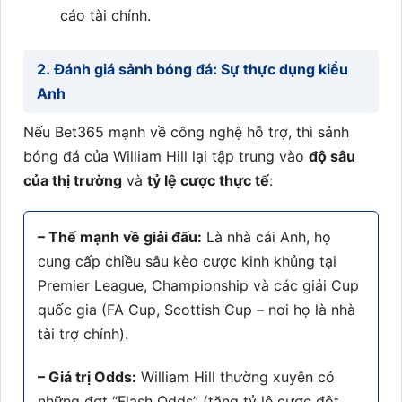
cáo tài chính.
2. Đánh giá sảnh bóng đá: Sự thực dụng kiểu
Anh
Nếu Bet365 mạnh về công nghệ hỗ trợ, thì sảnh
bóng đá của William Hill lại tập trung vào
độ sâu
của thị trường
và
tỷ lệ cược thực tế
:
– Thế mạnh về giải đấu:
Là nhà cái Anh, họ
cung cấp chiều sâu kèo cược kinh khủng tại
Premier League, Championship và các giải Cup
quốc gia (FA Cup, Scottish Cup – nơi họ là nhà
tài trợ chính).
– Giá trị Odds:
William Hill thường xuyên có
những đợt “Flash Odds” (tăng tỷ lệ cược đột