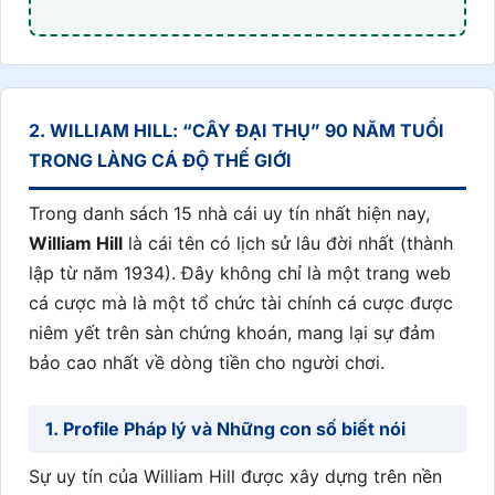
2. WILLIAM HILL: “CÂY ĐẠI THỤ” 90 NĂM TUỔI
TRONG LÀNG CÁ ĐỘ THẾ GIỚI
Trong danh sách 15 nhà cái uy tín nhất hiện nay,
William Hill
là cái tên có lịch sử lâu đời nhất (thành
lập từ năm 1934). Đây không chỉ là một trang web
cá cược mà là một tổ chức tài chính cá cược được
niêm yết trên sàn chứng khoán, mang lại sự đảm
bảo cao nhất về dòng tiền cho người chơi.
1. Profile Pháp lý và Những con số biết nói
Sự uy tín của William Hill được xây dựng trên nền