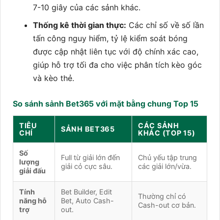
7-10 giây của các sảnh khác.
Thống kê thời gian thực:
Các chỉ số về số lần
tấn công nguy hiểm, tỷ lệ kiểm soát bóng
được cập nhật liên tục với độ chính xác cao,
giúp hỗ trợ tối đa cho việc phân tích kèo góc
và kèo thẻ.
So sánh sảnh Bet365 với mặt bằng chung Top 15
TIÊU
CÁC SẢNH
SẢNH BET365
CHÍ
KHÁC (TOP 15)
Số
Full từ giải lớn đến
Chủ yếu tập trung
lượng
giải cỏ cực sâu.
các giải lớn/vừa.
giải đấu
Tính
Bet Builder, Edit
Thường chỉ có
năng hỗ
Bet, Auto Cash-
Cash-out cơ bản.
trợ
out.