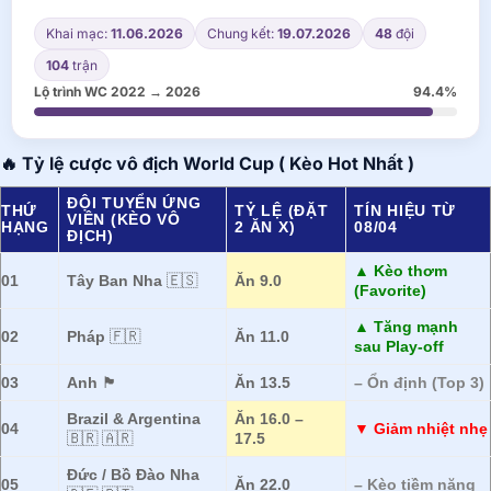
Khai mạc:
11.06.2026
Chung kết:
19.07.2026
48
đội
104
trận
Lộ trình WC 2022 → 2026
94.4%
🔥 Tỷ lệ cược vô địch World Cup ( Kèo Hot Nhất )
ĐỘI TUYỂN ỨNG
THỨ
TỶ LỆ (ĐẶT
TÍN HIỆU TỪ
VIÊN (KÈO VÔ
HẠNG
2 ĂN X)
08/04
ĐỊCH)
▲ Kèo thơm
01
Tây Ban Nha
🇪🇸
Ăn 9.0
(Favorite)
▲ Tăng mạnh
02
Pháp
🇫🇷
Ăn 11.0
sau Play-off
03
Anh
🏴󠁧󠁢󠁥󠁮󠁧󠁿
Ăn 13.5
– Ổn định (Top 3)
Brazil & Argentina
Ăn 16.0 –
04
▼ Giảm nhiệt nhẹ
🇧🇷 🇦🇷
17.5
Đức / Bồ Đào Nha
05
Ăn 22.0
– Kèo tiềm năng