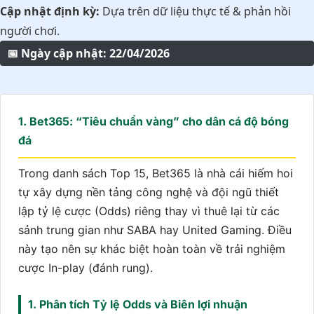
Cập nhật định kỳ:
Dựa trên dữ liệu thực tế & phản hồi
người chơi.
📅 Ngày cập nhật: 22/04/2026
1. Bet365: “Tiêu chuẩn vàng” cho dân cá độ bóng
đá
Trong danh sách Top 15, Bet365 là nhà cái hiếm hoi
tự xây dựng nền tảng công nghệ và đội ngũ thiết
lập tỷ lệ cược (Odds) riêng thay vì thuê lại từ các
sảnh trung gian như SABA hay United Gaming. Điều
này tạo nên sự khác biệt hoàn toàn về trải nghiệm
cược In-play (đánh rung).
1. Phân tích Tỷ lệ Odds và Biên lợi nhuận