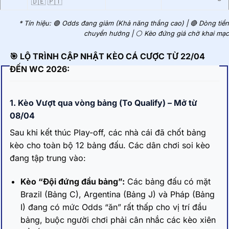
🇩🇪 🇵🇹
* Tín hiệu: 🟢 Odds đang giảm (Khả năng thắng cao) | 🔴 Dòng tiền
chuyển hướng | ⚪ Kèo đứng giá chờ khai mạc
🎯 LỘ TRÌNH CẬP NHẬT KÈO CÁ CƯỢC TỪ 22/04
ĐẾN WC 2026:
1. Kèo Vượt qua vòng bảng (To Qualify) – Mở từ
08/04
Sau khi kết thúc Play-off, các nhà cái đã chốt bảng
kèo cho toàn bộ 12 bảng đấu. Các dân chơi soi kèo
đang tập trung vào:
Kèo “Đội đứng đầu bảng”:
Các bảng đấu có mặt
Brazil (Bảng C), Argentina (Bảng J) và Pháp (Bảng
I) đang có mức Odds “ăn” rất thấp cho vị trí đầu
bảng, buộc người chơi phải cân nhắc các kèo xiên