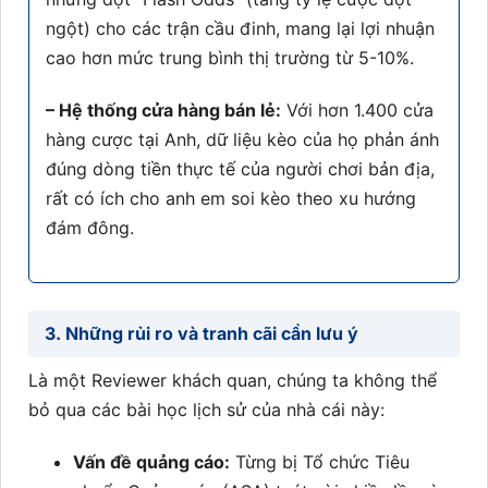
ngột) cho các trận cầu đinh, mang lại lợi nhuận
cao hơn mức trung bình thị trường từ 5-10%.
– Hệ thống cửa hàng bán lẻ:
Với hơn 1.400 cửa
hàng cược tại Anh, dữ liệu kèo của họ phản ánh
đúng dòng tiền thực tế của người chơi bản địa,
rất có ích cho anh em soi kèo theo xu hướng
đám đông.
3. Những rủi ro và tranh cãi cần lưu ý
Là một Reviewer khách quan, chúng ta không thể
bỏ qua các bài học lịch sử của nhà cái này:
Vấn đề quảng cáo:
Từng bị Tổ chức Tiêu