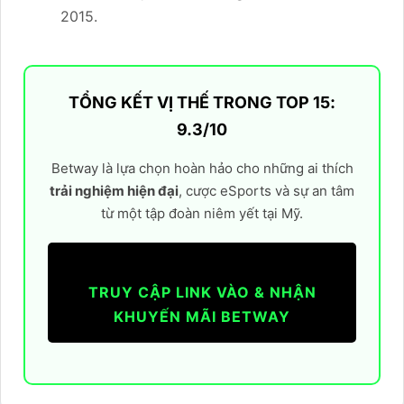
2015.
TỔNG KẾT VỊ THẾ TRONG TOP 15:
9.3/10
Betway là lựa chọn hoàn hảo cho những ai thích
trải nghiệm hiện đại
, cược eSports và sự an tâm
từ một tập đoàn niêm yết tại Mỹ.
TRUY CẬP LINK VÀO & NHẬN
KHUYẾN MÃI BETWAY