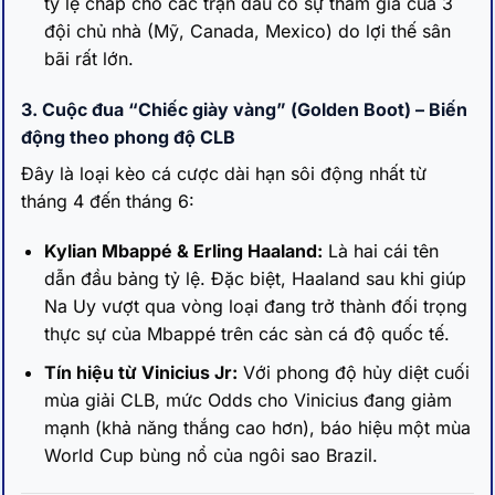
tỷ lệ chấp cho các trận đấu có sự tham gia của 3
đội chủ nhà (Mỹ, Canada, Mexico) do lợi thế sân
bãi rất lớn.
3. Cuộc đua “Chiếc giày vàng” (Golden Boot) – Biến
động theo phong độ CLB
Đây là loại kèo cá cược dài hạn sôi động nhất từ
tháng 4 đến tháng 6:
Kylian Mbappé & Erling Haaland:
Là hai cái tên
dẫn đầu bảng tỷ lệ. Đặc biệt, Haaland sau khi giúp
Na Uy vượt qua vòng loại đang trở thành đối trọng
thực sự của Mbappé trên các sàn cá độ quốc tế.
Tín hiệu từ Vinicius Jr:
Với phong độ hủy diệt cuối
mùa giải CLB, mức Odds cho Vinicius đang giảm
mạnh (khả năng thắng cao hơn), báo hiệu một mùa
World Cup bùng nổ của ngôi sao Brazil.