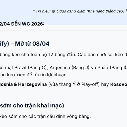
* Tín hiệu: 🟢 Odds đang giảm (Khả năng thắng cao) 
2/04 ĐẾN WC 2026:
ify) – Mở từ 08/04
ốt bảng kèo cho toàn bộ 12 bảng đấu. Các dân chơi soi kèo 
 mặt Brazil (Bảng C), Argentina (Bảng J) và Pháp (Bảng I) 
c kèo xiên để tối ưu lợi nhuận.
Bosnia & Herzegovina
(vừa thắng Ý ở Play-off) hay
Kosov
 sớm cho trận khai mạc)
 kèo sớm cho các trận cầu đinh vòng bảng: