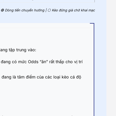
| 🔴 Dòng tiền chuyển hướng | ⚪ Kèo đứng giá chờ khai mạc
đang tập trung vào:
đang có mức Odds “ăn” rất thấp cho vị trí
o
đang là tâm điểm của các loại kèo cá độ