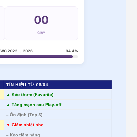
00
GIÂY
nh WC 2022 → 2026
94.4%
TÍN HIỆU TỪ 08/04
▲ Kèo thơm (Favorite)
▲ Tăng mạnh sau Play-off
– Ổn định (Top 3)
▼ Giảm nhiệt nhẹ
– Kèo tiềm năng