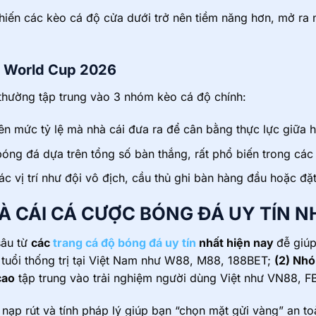
hiến các kèo cá độ cửa dưới trở nên tiềm năng hơn, mở ra nh
ại World Cup 2026
 thường tập trung vào 3 nhóm kèo cá độ chính:
n mức tỷ lệ mà nhà cái đưa ra để cân bằng thực lực giữa h
ng đá dựa trên tổng số bàn thắng, rất phổ biến trong các t
c vị trí như đội vô địch, cầu thủ ghi bàn hàng đầu hoặc đ
HÀ CÁI CÁ CƯỢC BÓNG ĐÁ UY TÍN 
sâu từ
các
trang cá độ bóng đá uy tín
nhất hiện nay
đễ giúp
uổi thống trị tại Việt Nam như W88, M88, 188BET;
(2) Nh
cao
tập trung vào trải nghiệm người dùng Việt như VN88, F
ộ nạp rút và tính pháp lý giúp bạn “chọn mặt gửi vàng” an 