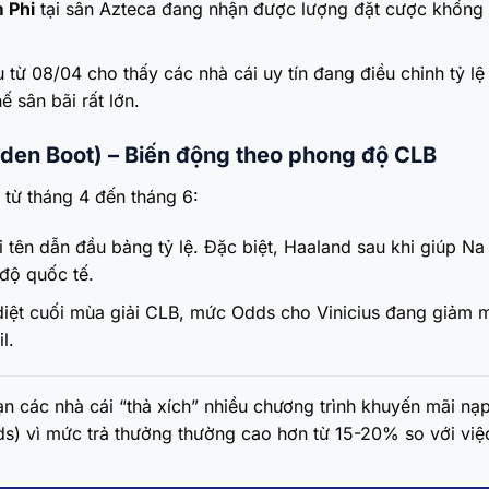
 Phi
tại sân Azteca đang nhận được lượng đặt cược khổng 
 từ 08/04 cho thấy các nhà cái uy tín đang điều chỉnh tỷ l
 sân bãi rất lớn.
lden Boot) – Biến động theo phong độ CLB
 từ tháng 4 đến tháng 6:
i tên dẫn đầu bảng tỷ lệ. Đặc biệt, Haaland sau khi giúp Na
độ quốc tế.
iệt cuối mùa giải CLB, mức Odds cho Vinicius đang giảm m
l.
n các nhà cái “thả xích” nhiều chương trình khuyến mãi nạp 
s) vì mức trả thưởng thường cao hơn từ 15-20% so với việc