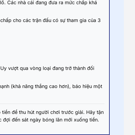
lồ. Các nhà cái đang đưa ra mức chấp khá
ệ chấp cho các trận đấu có sự tham gia của 3
 Uy vượt qua vòng loại đang trở thành đối
ạnh (khả năng thắng cao hơn), báo hiệu một
tiền để thu hút người chơi trước giải. Hãy tận
 đợi đến sát ngày bóng lăn mới xuống tiền.