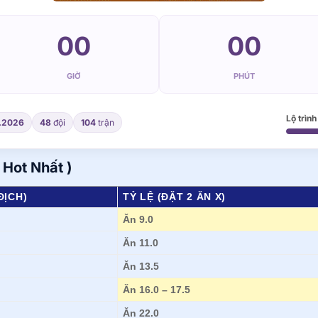
00
00
GIỜ
PHÚT
Lộ trì
7.2026
48
đội
104
trận
 Hot Nhất )
ĐỊCH)
TỶ LỆ (ĐẶT 2 ĂN X)
Ăn 9.0
Ăn 11.0
Ăn 13.5
Ăn 16.0 – 17.5
Ăn 22.0