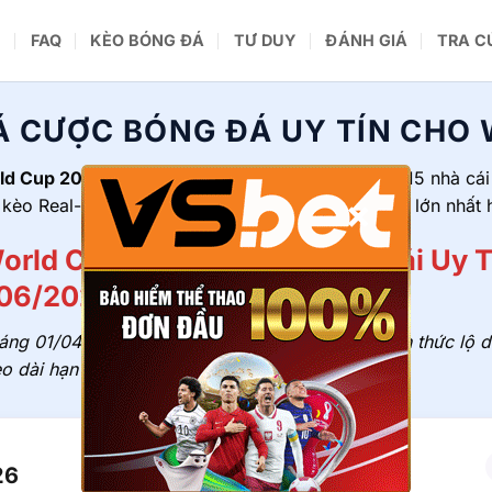
Ủ
FAQ
KÈO BÓNG ĐÁ
TƯ DUY
ĐÁNH GIÁ
TRA C
Á CƯỢC BÓNG ĐÁ UY TÍN CHO
rld Cup 2026
để “về bờ” an toàn? Xem ngay Top 15 nhà cái 
×
 kèo Real-time nhanh nhất cho kỳ đại hội bóng đá lớn nhất h
rld Cup 2026 Mà Các Nhà Cái Uy Tí
/06/2026)
sáng 01/04/2026, danh sách 48 đội tuyển đã chính thức lộ di
 dài hạn đến kèo chi tiết từng bảng đấu.
26