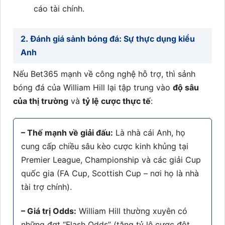
cáo tài chính.
2. Đánh giá sảnh bóng đá: Sự thực dụng kiểu
Anh
Nếu Bet365 mạnh về công nghệ hỗ trợ, thì sảnh
bóng đá của William Hill lại tập trung vào
độ sâu
của thị trường
và
tỷ lệ cược thực tế
:
– Thế mạnh về giải đấu:
Là nhà cái Anh, họ
cung cấp chiều sâu kèo cược kinh khủng tại
Premier League, Championship và các giải Cup
quốc gia (FA Cup, Scottish Cup – nơi họ là nhà
tài trợ chính).
– Giá trị Odds:
William Hill thường xuyên có
những đợt “Flash Odds” (tăng tỷ lệ cược đột