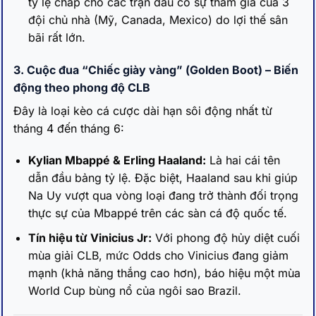
tỷ lệ chấp cho các trận đấu có sự tham gia của 3
đội chủ nhà (Mỹ, Canada, Mexico) do lợi thế sân
bãi rất lớn.
3. Cuộc đua “Chiếc giày vàng” (Golden Boot) – Biến
động theo phong độ CLB
Đây là loại kèo cá cược dài hạn sôi động nhất từ
tháng 4 đến tháng 6:
Kylian Mbappé & Erling Haaland:
Là hai cái tên
dẫn đầu bảng tỷ lệ. Đặc biệt, Haaland sau khi giúp
Na Uy vượt qua vòng loại đang trở thành đối trọng
thực sự của Mbappé trên các sàn cá độ quốc tế.
Tín hiệu từ Vinicius Jr:
Với phong độ hủy diệt cuối
mùa giải CLB, mức Odds cho Vinicius đang giảm
mạnh (khả năng thắng cao hơn), báo hiệu một mùa
World Cup bùng nổ của ngôi sao Brazil.