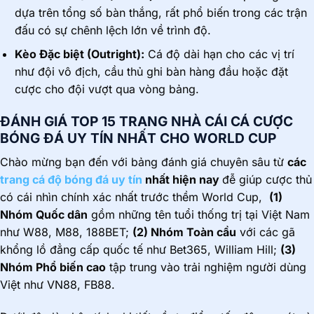
dựa trên tổng số bàn thắng, rất phổ biến trong các trận
đấu có sự chênh lệch lớn về trình độ.
Kèo Đặc biệt (Outright):
Cá độ dài hạn cho các vị trí
như đội vô địch, cầu thủ ghi bàn hàng đầu hoặc đặt
cược cho đội vượt qua vòng bảng.
ĐÁNH GIÁ TOP 15 TRANG NHÀ CÁI CÁ CƯỢC
BÓNG ĐÁ UY TÍN NHẤT CHO WORLD CUP
Chào mừng bạn đến với bảng đánh giá chuyên sâu từ
các
trang cá độ bóng đá uy tín
nhất hiện nay
đễ giúp cược thủ
có cái nhìn chính xác nhất trước thềm World Cup,
(1)
Nhóm Quốc dân
gồm những tên tuổi thống trị tại Việt Nam
như W88, M88, 188BET;
(2) Nhóm Toàn cầu
với các gã
khổng lồ đẳng cấp quốc tế như Bet365, William Hill;
(3)
Nhóm Phổ biến cao
tập trung vào trải nghiệm người dùng
Việt như VN88, FB88.