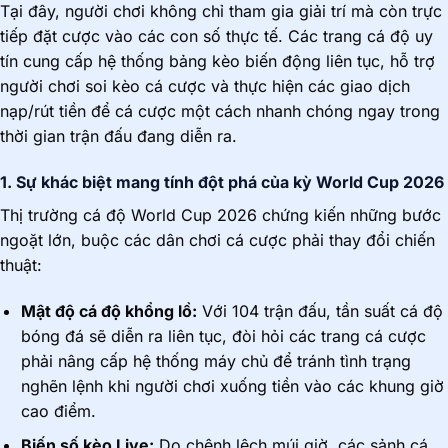
Tại đây, người chơi không chỉ tham gia giải trí mà còn trực
tiếp đặt cược vào các con số thực tế. Các trang cá độ uy
tín cung cấp hệ thống bảng kèo biến động liên tục, hỗ trợ
người chơi soi kèo cá cược và thực hiện các giao dịch
nạp/rút tiền để cá cược một cách nhanh chóng ngay trong
thời gian trận đấu đang diễn ra.
1. Sự khác biệt mang tính đột phá của kỳ World Cup 2026
Thị trường cá độ World Cup 2026 chứng kiến những bước
ngoặt lớn, buộc các dân chơi cá cược phải thay đổi chiến
thuật:
Mật độ cá độ khổng lồ:
Với 104 trận đấu, tần suất cá độ
bóng đá sẽ diễn ra liên tục, đòi hỏi các trang cá cược
phải nâng cấp hệ thống máy chủ để tránh tình trạng
nghẽn lệnh khi người chơi xuống tiền vào các khung giờ
cao điểm.
Biến số kèo Live:
Do chênh lệch múi giờ, các sảnh cá