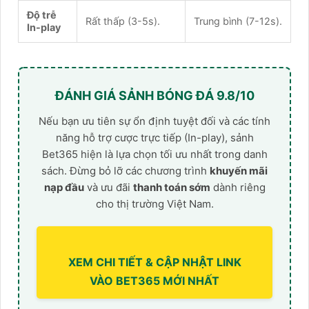
Độ trễ
Rất thấp (3-5s).
Trung bình (7-12s).
In-play
ĐÁNH GIÁ SẢNH BÓNG ĐÁ 9.8/10
Nếu bạn ưu tiên sự ổn định tuyệt đối và các tính
năng hỗ trợ cược trực tiếp (In-play), sảnh
Bet365 hiện là lựa chọn tối ưu nhất trong danh
sách. Đừng bỏ lỡ các chương trình
khuyến mãi
nạp đầu
và ưu đãi
thanh toán sớm
dành riêng
cho thị trường Việt Nam.
XEM CHI TIẾT & CẬP NHẬT LINK
VÀO BET365 MỚI NHẤT