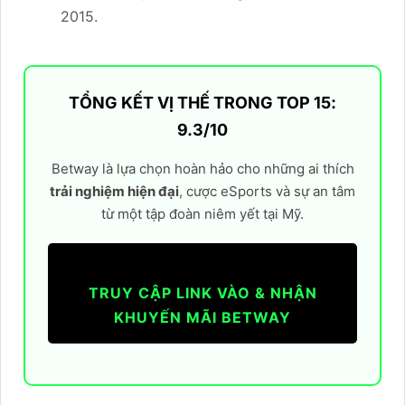
2015.
TỔNG KẾT VỊ THẾ TRONG TOP 15:
9.3/10
Betway là lựa chọn hoàn hảo cho những ai thích
trải nghiệm hiện đại
, cược eSports và sự an tâm
từ một tập đoàn niêm yết tại Mỹ.
TRUY CẬP LINK VÀO & NHẬN
KHUYẾN MÃI BETWAY