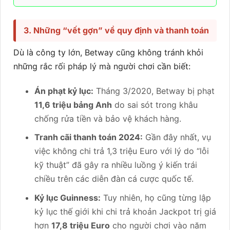
3. Những “vết gợn” về quy định và thanh toán
Dù là công ty lớn, Betway cũng không tránh khỏi
những rắc rối pháp lý mà người chơi cần biết:
Án phạt kỷ lục:
Tháng 3/2020, Betway bị phạt
11,6 triệu bảng Anh
do sai sót trong khâu
chống rửa tiền và bảo vệ khách hàng.
Tranh cãi thanh toán 2024:
Gần đây nhất, vụ
việc không chi trả 1,3 triệu Euro với lý do “lỗi
kỹ thuật” đã gây ra nhiều luồng ý kiến trái
chiều trên các diễn đàn cá cược quốc tế.
Kỷ lục Guinness:
Tuy nhiên, họ cũng từng lập
kỷ lục thế giới khi chi trả khoản Jackpot trị giá
hơn
17,8 triệu Euro
cho người chơi vào năm