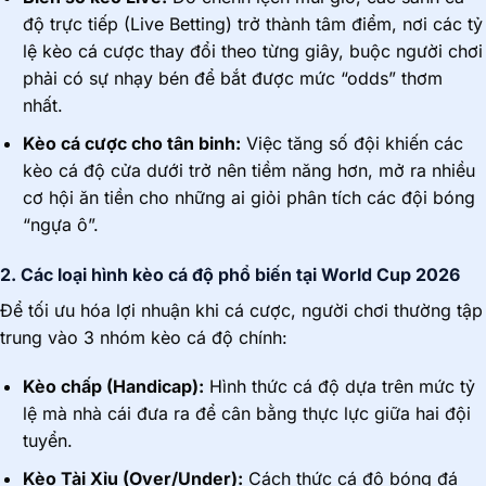
độ trực tiếp (Live Betting) trở thành tâm điểm, nơi các tỷ
lệ kèo cá cược thay đổi theo từng giây, buộc người chơi
phải có sự nhạy bén để bắt được mức “odds” thơm
nhất.
Kèo cá cược cho tân binh:
Việc tăng số đội khiến các
kèo cá độ cửa dưới trở nên tiềm năng hơn, mở ra nhiều
cơ hội ăn tiền cho những ai giỏi phân tích các đội bóng
“ngựa ô”.
2. Các loại hình kèo cá độ phổ biến tại World Cup 2026
Để tối ưu hóa lợi nhuận khi cá cược, người chơi thường tập
trung vào 3 nhóm kèo cá độ chính:
Kèo chấp (Handicap):
Hình thức cá độ dựa trên mức tỷ
lệ mà nhà cái đưa ra để cân bằng thực lực giữa hai đội
tuyển.
Kèo Tài Xỉu (Over/Under):
Cách thức cá độ bóng đá