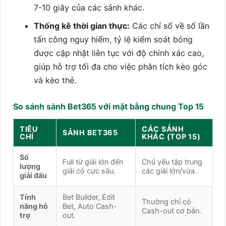
7-10 giây của các sảnh khác.
Thống kê thời gian thực:
Các chỉ số về số lần
tấn công nguy hiểm, tỷ lệ kiểm soát bóng
được cập nhật liên tục với độ chính xác cao,
giúp hỗ trợ tối đa cho việc phân tích kèo góc
và kèo thẻ.
So sánh sảnh Bet365 với mặt bằng chung Top 15
TIÊU
CÁC SẢNH
SẢNH BET365
CHÍ
KHÁC (TOP 15)
Số
Full từ giải lớn đến
Chủ yếu tập trung
lượng
giải cỏ cực sâu.
các giải lớn/vừa.
giải đấu
Tính
Bet Builder, Edit
Thường chỉ có
năng hỗ
Bet, Auto Cash-
Cash-out cơ bản.
trợ
out.