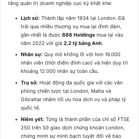
tảng quản trị doanh nghiệp cực kỳ khắt khe:
Lịch sử:
Thành lập năm 1934 tại London. Đã
trải qua nhiều thương vụ mua lại đình đám,
gần nhất là được
888 Holdings
mua lại vào
năm 2022 với giá
2,2 tỷ bảng Anh
.
Nhân sự:
Quy mô khổng lồ với hơn 16.000
nhân viên (thời điểm đỉnh cao) và hiện duy trì
khoảng 12.000 nhân sự toàn cầu.
Trụ sở:
Hoạt động đa quốc gia với các văn
phòng chiến lược tại London, Malta và
Gibraltar nhằm tối ưu hóa dịch vụ và pháp lý
quốc tế.
Niêm yết:
Từng là thành phần của chỉ số FTSE
250 trên Sở giao dịch chứng khoán London,
chứng minh sự minh bạch tuyệt đối về báo