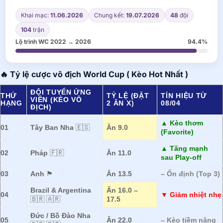
Khai mạc:
11.06.2026
Chung kết:
19.07.2026
48
đội
104
trận
Lộ trình WC 2022 → 2026
94.4%
🔥 Tỷ lệ cược vô địch World Cup ( Kèo Hot Nhất )
ĐỘI TUYỂN ỨNG
THỨ
TỶ LỆ (ĐẶT
TÍN HIỆU TỪ
VIÊN (KÈO VÔ
HẠNG
2 ĂN X)
08/04
ĐỊCH)
▲ Kèo thơm
01
Tây Ban Nha
🇪🇸
Ăn 9.0
(Favorite)
▲ Tăng mạnh
02
Pháp
🇫🇷
Ăn 11.0
sau Play-off
03
Anh
🏴󠁧󠁢󠁥󠁮󠁧󠁿
Ăn 13.5
– Ổn định (Top 3)
Brazil & Argentina
Ăn 16.0 –
04
▼ Giảm nhiệt nhẹ
🇧🇷 🇦🇷
17.5
Đức / Bồ Đào Nha
05
Ăn 22.0
– Kèo tiềm năng