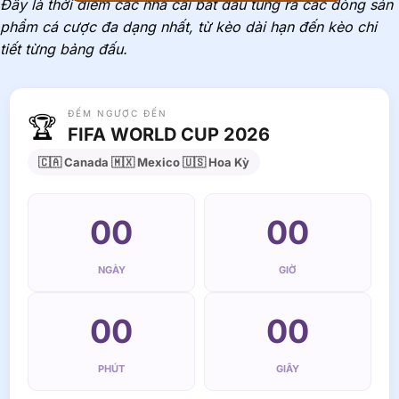
Đây là thời điểm các nhà cái bắt đầu tung ra các dòng sản
phẩm cá cược đa dạng nhất, từ kèo dài hạn đến kèo chi
tiết từng bảng đấu.
ĐẾM NGƯỢC ĐẾN
🏆
FIFA WORLD CUP 2026
🇨🇦
Canada
🇲🇽
Mexico
🇺🇸
Hoa Kỳ
00
00
NGÀY
GIỜ
00
00
PHÚT
GIÂY