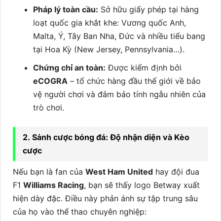
Pháp lý toàn cầu:
Sở hữu giấy phép tại hàng
loạt quốc gia khắt khe: Vương quốc Anh,
Malta, Ý, Tây Ban Nha, Đức và nhiều tiểu bang
tại Hoa Kỳ (New Jersey, Pennsylvania…).
Chứng chỉ an toàn:
Được kiểm định bởi
eCOGRA
– tổ chức hàng đầu thế giới về bảo
vệ người chơi và đảm bảo tính ngẫu nhiên của
trò chơi.
2. Sảnh cược bóng đá: Độ nhận diện và Kèo
cược
Nếu bạn là fan của
West Ham United
hay đội đua
F1
Williams Racing
, bạn sẽ thấy logo Betway xuất
hiện dày đặc. Điều này phản ánh sự tập trung sâu
của họ vào thể thao chuyên nghiệp: