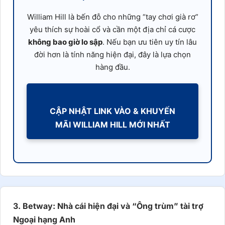
William Hill là bến đỗ cho những “tay chơi già rơ”
yêu thích sự hoài cổ và cần một địa chỉ cá cược
không bao giờ lo sập
. Nếu bạn ưu tiên uy tín lâu
đời hơn là tính năng hiện đại, đây là lựa chọn
hàng đầu.
CẬP NHẬT LINK VÀO & KHUYẾN
MÃI WILLIAM HILL MỚI NHẤT
3. Betway: Nhà cái hiện đại và “Ông trùm” tài trợ
Ngoại hạng Anh