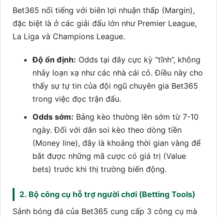
Bet365 nổi tiếng với biên lợi nhuận thấp (Margin),
đặc biệt là ở các giải đấu lớn như Premier League,
La Liga và Champions League.
Độ ổn định:
Odds tại đây cực kỳ “tĩnh”, không
nhảy loạn xạ như các nhà cái cỏ. Điều này cho
thấy sự tự tin của đội ngũ chuyên gia Bet365
trong việc đọc trận đấu.
Odds sớm:
Bảng kèo thường lên sớm từ 7-10
ngày. Đối với dân soi kèo theo dòng tiền
(Money line), đây là khoảng thời gian vàng để
bắt được những mã cược có giá trị (Value
bets) trước khi thị trường biến động.
2. Bộ công cụ hỗ trợ người chơi (Betting Tools)
Sảnh bóng đá của Bet365 cung cấp 3 công cụ mà