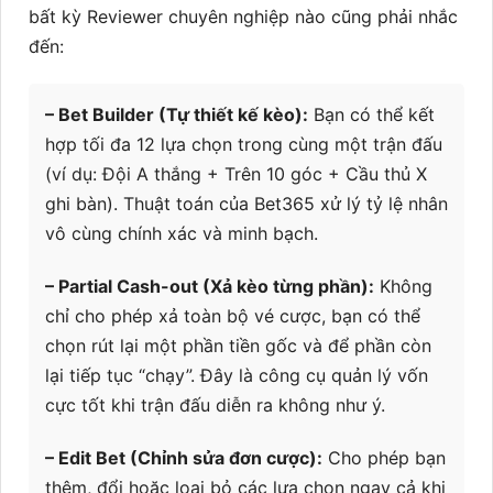
bất kỳ Reviewer chuyên nghiệp nào cũng phải nhắc
đến:
– Bet Builder (Tự thiết kế kèo):
Bạn có thể kết
hợp tối đa 12 lựa chọn trong cùng một trận đấu
(ví dụ: Đội A thắng + Trên 10 góc + Cầu thủ X
ghi bàn). Thuật toán của Bet365 xử lý tỷ lệ nhân
vô cùng chính xác và minh bạch.
– Partial Cash-out (Xả kèo từng phần):
Không
chỉ cho phép xả toàn bộ vé cược, bạn có thể
chọn rút lại một phần tiền gốc và để phần còn
lại tiếp tục “chạy”. Đây là công cụ quản lý vốn
cực tốt khi trận đấu diễn ra không như ý.
– Edit Bet (Chỉnh sửa đơn cược):
Cho phép bạn
thêm, đổi hoặc loại bỏ các lựa chọn ngay cả khi