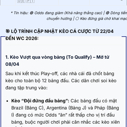
🇩🇪 🇵🇹
* Tín hiệu: 🟢 Odds đang giảm (Khả năng thắng cao) | 🔴 Dòng tiền
chuyển hướng | ⚪ Kèo đứng giá chờ khai mạc
🎯 LỘ TRÌNH CẬP NHẬT KÈO CÁ CƯỢC TỪ 22/04
ĐẾN WC 2026:
1. Kèo Vượt qua vòng bảng (To Qualify) – Mở từ
08/04
Sau khi kết thúc Play-off, các nhà cái đã chốt bảng
kèo cho toàn bộ 12 bảng đấu. Các dân chơi soi kèo
đang tập trung vào:
Kèo “Đội đứng đầu bảng”:
Các bảng đấu có mặt
Brazil (Bảng C), Argentina (Bảng J) và Pháp (Bảng
I) đang có mức Odds “ăn” rất thấp cho vị trí đầu
bảng, buộc người chơi phải cân nhắc các kèo xiên