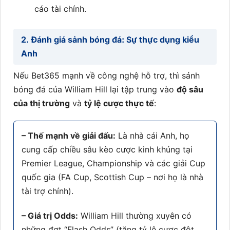
cáo tài chính.
2. Đánh giá sảnh bóng đá: Sự thực dụng kiểu
Anh
Nếu Bet365 mạnh về công nghệ hỗ trợ, thì sảnh
bóng đá của William Hill lại tập trung vào
độ sâu
của thị trường
và
tỷ lệ cược thực tế
:
– Thế mạnh về giải đấu:
Là nhà cái Anh, họ
cung cấp chiều sâu kèo cược kinh khủng tại
Premier League, Championship và các giải Cup
quốc gia (FA Cup, Scottish Cup – nơi họ là nhà
tài trợ chính).
– Giá trị Odds:
William Hill thường xuyên có
những đợt “Flash Odds” (tăng tỷ lệ cược đột