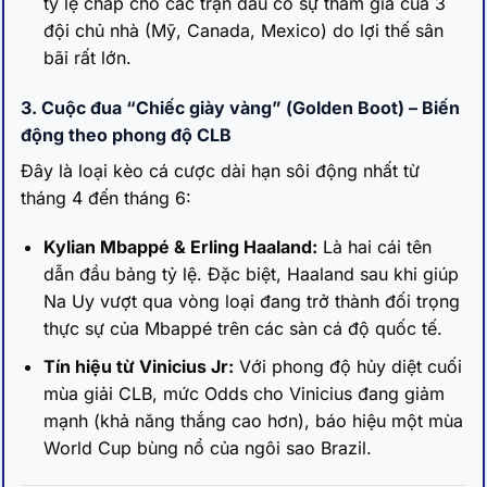
tỷ lệ chấp cho các trận đấu có sự tham gia của 3
đội chủ nhà (Mỹ, Canada, Mexico) do lợi thế sân
bãi rất lớn.
3. Cuộc đua “Chiếc giày vàng” (Golden Boot) – Biến
động theo phong độ CLB
Đây là loại kèo cá cược dài hạn sôi động nhất từ
tháng 4 đến tháng 6:
Kylian Mbappé & Erling Haaland:
Là hai cái tên
dẫn đầu bảng tỷ lệ. Đặc biệt, Haaland sau khi giúp
Na Uy vượt qua vòng loại đang trở thành đối trọng
thực sự của Mbappé trên các sàn cá độ quốc tế.
Tín hiệu từ Vinicius Jr:
Với phong độ hủy diệt cuối
mùa giải CLB, mức Odds cho Vinicius đang giảm
mạnh (khả năng thắng cao hơn), báo hiệu một mùa
World Cup bùng nổ của ngôi sao Brazil.