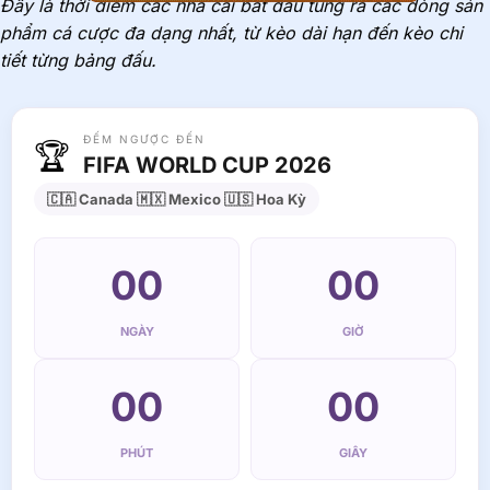
Đây là thời điểm các nhà cái bắt đầu tung ra các dòng sản
phẩm cá cược đa dạng nhất, từ kèo dài hạn đến kèo chi
tiết từng bảng đấu.
ĐẾM NGƯỢC ĐẾN
🏆
FIFA WORLD CUP 2026
🇨🇦
Canada
🇲🇽
Mexico
🇺🇸
Hoa Kỳ
00
00
NGÀY
GIỜ
00
00
PHÚT
GIÂY