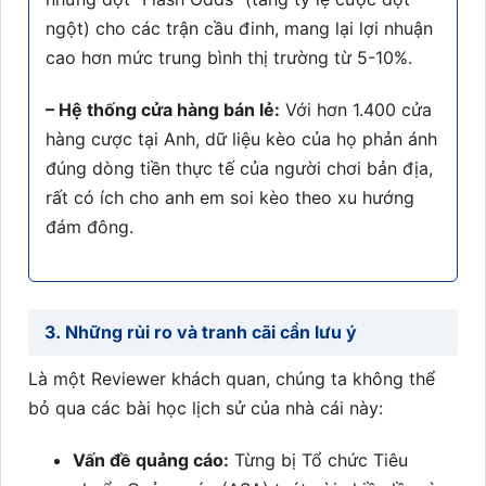
ngột) cho các trận cầu đinh, mang lại lợi nhuận
cao hơn mức trung bình thị trường từ 5-10%.
– Hệ thống cửa hàng bán lẻ:
Với hơn 1.400 cửa
hàng cược tại Anh, dữ liệu kèo của họ phản ánh
đúng dòng tiền thực tế của người chơi bản địa,
rất có ích cho anh em soi kèo theo xu hướng
đám đông.
3. Những rủi ro và tranh cãi cần lưu ý
Là một Reviewer khách quan, chúng ta không thể
bỏ qua các bài học lịch sử của nhà cái này:
Vấn đề quảng cáo:
Từng bị Tổ chức Tiêu