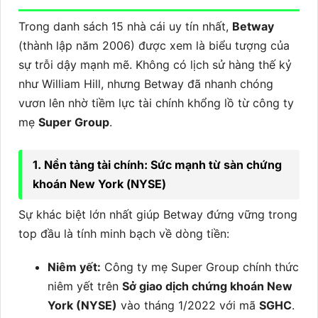
Trong danh sách 15 nhà cái uy tín nhất,
Betway
(thành lập năm 2006) được xem là biểu tượng của
sự trỗi dậy mạnh mẽ. Không có lịch sử hàng thế kỷ
như William Hill, nhưng Betway đã nhanh chóng
vươn lên nhờ tiềm lực tài chính khổng lồ từ công ty
mẹ
Super Group
.
1. Nền tảng tài chính: Sức mạnh từ sàn chứng
khoán New York (NYSE)
Sự khác biệt lớn nhất giúp Betway đứng vững trong
top đầu là tính minh bạch về dòng tiền:
Niêm yết:
Công ty mẹ Super Group chính thức
niêm yết trên
Sở giao dịch chứng khoán New
York (NYSE)
vào tháng 1/2022 với mã
SGHC
.