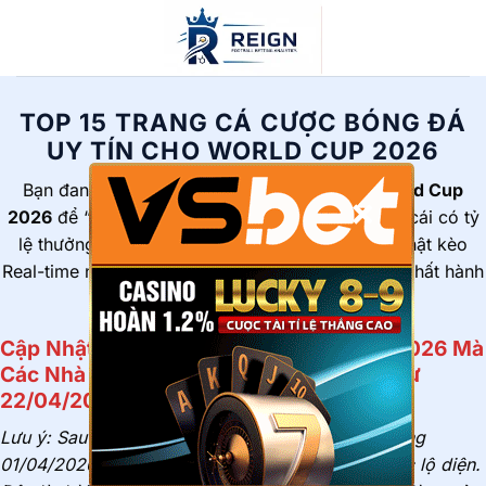
Bỏ
qua
nội
dung
TOP 15 TRANG CÁ CƯỢC BÓNG ĐÁ
UY TÍN CHO WORLD CUP 2026
Bạn đang tìm kiếm
trang cá cược bóng đá World Cup
×
2026
để “về bờ” an toàn? Xem ngay Top 15 nhà cái có tỷ
lệ thưởng cao nhất, khuyến mãi khủng và cập nhật kèo
Real-time nhanh nhất cho kỳ đại hội bóng đá lớn nhất hành
tinh.
Cập Nhật Các Kèo Cá Cược World Cup 2026 Mà
Các Nhà Cái Uy Tín Đang Ra (Giai đoạn từ
22/04/2026 đến khai mạc 11/06/2026)
Lưu ý: Sau khi vòng Play-off kết thúc vào rạng sáng
01/04/2026, danh sách 48 đội tuyển đã chính thức lộ diện.