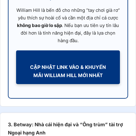
William Hill là bến đỗ cho những “tay chơi già rơ”
yêu thích sự hoài cổ và cần một địa chỉ cá cược
không bao giờ lo sập
. Nếu bạn ưu tiên uy tín lâu
đời hơn là tính năng hiện đại, đây là lựa chọn
hàng đầu.
CẬP NHẬT LINK VÀO & KHUYẾN
MÃI WILLIAM HILL MỚI NHẤT
3. Betway: Nhà cái hiện đại và “Ông trùm” tài trợ
Ngoại hạng Anh