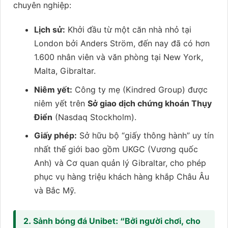
chuyên nghiệp:
Lịch sử:
Khởi đầu từ một căn nhà nhỏ tại
London bởi Anders Ström, đến nay đã có hơn
1.600 nhân viên và văn phòng tại New York,
Malta, Gibraltar.
Niêm yết:
Công ty mẹ (Kindred Group) được
niêm yết trên
Sở giao dịch chứng khoán Thụy
Điển
(Nasdaq Stockholm).
Giấy phép:
Sở hữu bộ “giấy thông hành” uy tín
nhất thế giới bao gồm UKGC (Vương quốc
Anh) và Cơ quan quản lý Gibraltar, cho phép
phục vụ hàng triệu khách hàng khắp Châu Âu
và Bắc Mỹ.
2. Sảnh bóng đá Unibet: “Bởi người chơi, cho