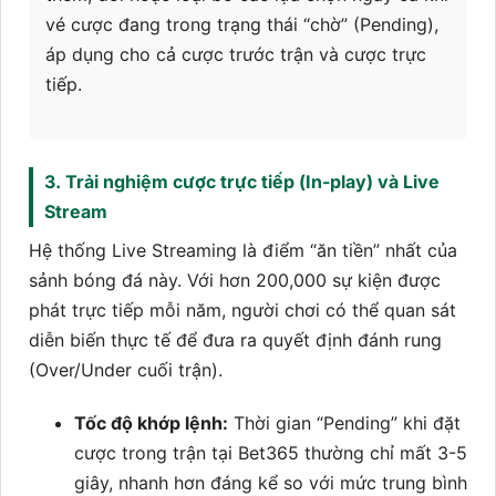
vé cược đang trong trạng thái “chờ” (Pending),
áp dụng cho cả cược trước trận và cược trực
tiếp.
3. Trải nghiệm cược trực tiếp (In-play) và Live
Stream
Hệ thống Live Streaming là điểm “ăn tiền” nhất của
sảnh bóng đá này. Với hơn 200,000 sự kiện được
phát trực tiếp mỗi năm, người chơi có thể quan sát
diễn biến thực tế để đưa ra quyết định đánh rung
(Over/Under cuối trận).
Tốc độ khớp lệnh:
Thời gian “Pending” khi đặt
cược trong trận tại Bet365 thường chỉ mất 3-5
giây, nhanh hơn đáng kể so với mức trung bình