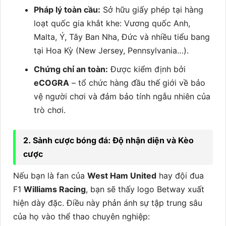
Pháp lý toàn cầu:
Sở hữu giấy phép tại hàng
loạt quốc gia khắt khe: Vương quốc Anh,
Malta, Ý, Tây Ban Nha, Đức và nhiều tiểu bang
tại Hoa Kỳ (New Jersey, Pennsylvania…).
Chứng chỉ an toàn:
Được kiểm định bởi
eCOGRA
– tổ chức hàng đầu thế giới về bảo
vệ người chơi và đảm bảo tính ngẫu nhiên của
trò chơi.
2. Sảnh cược bóng đá: Độ nhận diện và Kèo
cược
Nếu bạn là fan của
West Ham United
hay đội đua
F1
Williams Racing
, bạn sẽ thấy logo Betway xuất
hiện dày đặc. Điều này phản ánh sự tập trung sâu
của họ vào thể thao chuyên nghiệp: