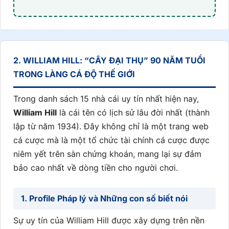
2. WILLIAM HILL: “CÂY ĐẠI THỤ” 90 NĂM TUỔI
TRONG LÀNG CÁ ĐỘ THẾ GIỚI
Trong danh sách 15 nhà cái uy tín nhất hiện nay,
William Hill
là cái tên có lịch sử lâu đời nhất (thành
lập từ năm 1934). Đây không chỉ là một trang web
cá cược mà là một tổ chức tài chính cá cược được
niêm yết trên sàn chứng khoán, mang lại sự đảm
bảo cao nhất về dòng tiền cho người chơi.
1. Profile Pháp lý và Những con số biết nói
Sự uy tín của William Hill được xây dựng trên nền