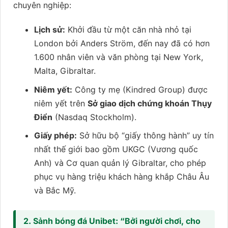
chuyên nghiệp:
Lịch sử:
Khởi đầu từ một căn nhà nhỏ tại
London bởi Anders Ström, đến nay đã có hơn
1.600 nhân viên và văn phòng tại New York,
Malta, Gibraltar.
Niêm yết:
Công ty mẹ (Kindred Group) được
niêm yết trên
Sở giao dịch chứng khoán Thụy
Điển
(Nasdaq Stockholm).
Giấy phép:
Sở hữu bộ “giấy thông hành” uy tín
nhất thế giới bao gồm UKGC (Vương quốc
Anh) và Cơ quan quản lý Gibraltar, cho phép
phục vụ hàng triệu khách hàng khắp Châu Âu
và Bắc Mỹ.
2. Sảnh bóng đá Unibet: “Bởi người chơi, cho