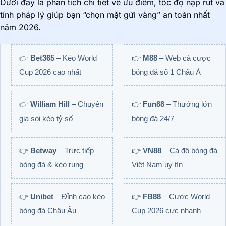
Dưới đây là phân tích chi tiết về ưu điểm, tốc độ nạp rút và
tính pháp lý giúp bạn “chọn mặt gửi vàng” an toàn nhất
năm 2026.
👉
Bet365
– Kèo World
👉
M88
– Web cá cược
Cup 2026 cao nhất
bóng đá số 1 Châu Á
👉
William Hill
– Chuyên
👉
Fun88
– Thưởng lớn
gia soi kèo tỷ số
bóng đá 24/7
👉
Betway
– Trực tiếp
👉
VN88
– Cá độ bóng đá
bóng đá & kèo rung
Việt Nam uy tín
👉
Unibet
– Đỉnh cao kèo
👉
FB88
– Cược World
bóng đá Châu Âu
Cup 2026 cực nhanh