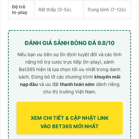
Độ trễ
Rất thấp (3-5s).
Trung bình (7-12s).
In-play
ĐÁNH GIÁ SẢNH BÓNG ĐÁ 9.8/10
Nếu bạn ưu tiên sự ổn định tuyệt đối và các tính
năng hỗ trợ cược trực tiếp (In-play), sảnh
Bet365 hiện là lựa chọn tối ưu nhất trong danh
sách. Đừng bỏ lỡ các chương trình
khuyến mãi
nạp đầu
và ưu đãi
thanh toán sớm
dành riêng
cho thị trường Việt Nam.
XEM CHI TIẾT & CẬP NHẬT LINK
VÀO BET365 MỚI NHẤT