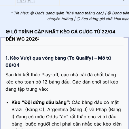
🇩🇪 🇵🇹
* Tín hiệu: 🟢 Odds đang giảm (Khả năng thắng cao) | 🔴 Dòng tiền
chuyển hướng | ⚪ Kèo đứng giá chờ khai mạc
🎯 LỘ TRÌNH CẬP NHẬT KÈO CÁ CƯỢC TỪ 22/04
ĐẾN WC 2026:
1. Kèo Vượt qua vòng bảng (To Qualify) – Mở từ
08/04
Sau khi kết thúc Play-off, các nhà cái đã chốt bảng
kèo cho toàn bộ 12 bảng đấu. Các dân chơi soi kèo
đang tập trung vào:
Kèo “Đội đứng đầu bảng”:
Các bảng đấu có mặt
Brazil (Bảng C), Argentina (Bảng J) và Pháp (Bảng
I) đang có mức Odds “ăn” rất thấp cho vị trí đầu
bảng, buộc người chơi phải cân nhắc các kèo xiên