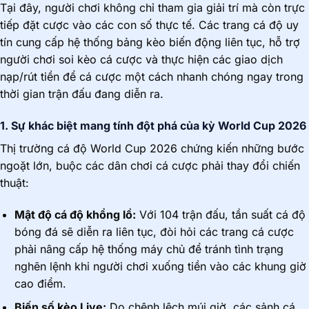
Tại đây, người chơi không chỉ tham gia giải trí mà còn trực
tiếp đặt cược vào các con số thực tế. Các trang cá độ uy
tín cung cấp hệ thống bảng kèo biến động liên tục, hỗ trợ
người chơi soi kèo cá cược và thực hiện các giao dịch
nạp/rút tiền để cá cược một cách nhanh chóng ngay trong
thời gian trận đấu đang diễn ra.
1. Sự khác biệt mang tính đột phá của kỳ World Cup 2026
Thị trường cá độ World Cup 2026 chứng kiến những bước
ngoặt lớn, buộc các dân chơi cá cược phải thay đổi chiến
thuật:
Mật độ cá độ khổng lồ:
Với 104 trận đấu, tần suất cá độ
bóng đá sẽ diễn ra liên tục, đòi hỏi các trang cá cược
phải nâng cấp hệ thống máy chủ để tránh tình trạng
nghẽn lệnh khi người chơi xuống tiền vào các khung giờ
cao điểm.
Biến số kèo Live:
Do chênh lệch múi giờ, các sảnh cá