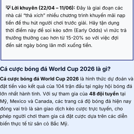
💡 Lời khuyên (22/04 – 11/06):
Đây là giai đoạn các
nhà cái “thả xích” nhiều chương trình khuyến mãi nạp
tiền để thu hút người chơi trước giải. Hãy tận dụng
thời điểm này để soi kèo sớm (Early Odds) vì mức trả
thưởng thường cao hơn từ 15-20% so với việc đợi
đến sát ngày bóng lăn mới xuống tiền.
Cá cược bóng đá World Cup 2026 là gì?
Cá cược bóng đá World Cup 2026
là hình thức dự đoán và
đặt tiền vào kết quả của 104 trận đấu tại ngày hội bóng đá
lớn nhất hành tinh. Với sự tham gia của
48 đội tuyển
tại
Mỹ, Mexico và Canada, các trang cá độ bóng đá hiện nay
đóng vai trò là sàn giao dịch kèo cược trực tuyến, cho
phép người chơi tham gia cá đặt cược dựa trên các diễn
biến thực tế từ sân cỏ Bắc Mỹ.