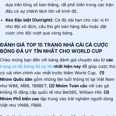
dựa trên tổng số bàn thắng, rất phổ biến trong các trận
đấu có sự chênh lệch lớn về trình độ.
Kèo Đặc biệt (Outright):
Cá độ dài hạn cho các vị trí
như đội vô địch, cầu thủ ghi bàn hàng đầu hoặc đặt
cược cho đội vượt qua vòng bảng.
ĐÁNH GIÁ TOP 15 TRANG NHÀ CÁI CÁ CƯỢC
BÓNG ĐÁ UY TÍN NHẤT CHO WORLD CUP
Chào mừng bạn đến với bảng đánh giá chuyên sâu từ
các
trang cá độ bóng đá uy tín
nhất hiện nay
đễ giúp cược thủ
có cái nhìn chính xác nhất trước thềm World Cup,
(1)
Nhóm Quốc dân
gồm những tên tuổi thống trị tại Việt Nam
như W88, M88, 188BET;
(2) Nhóm Toàn cầu
với các gã
khổng lồ đẳng cấp quốc tế như Bet365, William Hill;
(3)
Nhóm Phổ biến cao
tập trung vào trải nghiệm người dùng
Việt như VN88, FB88.