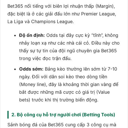
Bet365 nổi tiếng với biên lợi nhuận thấp (Margin),
đặc biệt là ở các giải đấu lớn như Premier League,
La Liga và Champions League.
Độ ổn định:
Odds tại đây cực kỳ “tĩnh”, không
nhảy loạn xạ như các nhà cái cỏ. Điều này cho
thấy sự tự tin của đội ngũ chuyên gia Bet365
trong việc đọc trận đấu.
Odds sớm:
Bảng kèo thường lên sớm từ 7-10
ngày. Đối với dân soi kèo theo dòng tiền
(Money line), đây là khoảng thời gian vàng để
bắt được những mã cược có giá trị (Value
bets) trước khi thị trường biến động.
2. Bộ công cụ hỗ trợ người chơi (Betting Tools)
Sảnh bóng đá của Bet365 cung cấp 3 công cụ mà