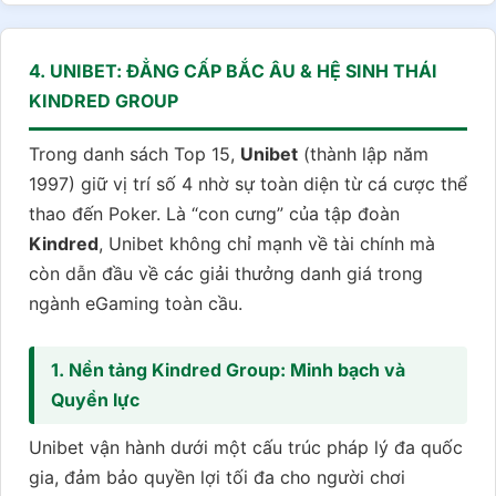
4. UNIBET: ĐẲNG CẤP BẮC ÂU & HỆ SINH THÁI
KINDRED GROUP
Trong danh sách Top 15,
Unibet
(thành lập năm
1997) giữ vị trí số 4 nhờ sự toàn diện từ cá cược thể
thao đến Poker. Là “con cưng” của tập đoàn
Kindred
, Unibet không chỉ mạnh về tài chính mà
còn dẫn đầu về các giải thưởng danh giá trong
ngành eGaming toàn cầu.
1. Nền tảng Kindred Group: Minh bạch và
Quyền lực
Unibet vận hành dưới một cấu trúc pháp lý đa quốc
gia, đảm bảo quyền lợi tối đa cho người chơi