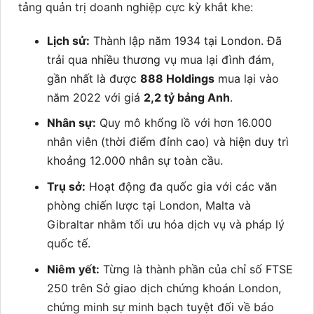
tảng quản trị doanh nghiệp cực kỳ khắt khe:
Lịch sử:
Thành lập năm 1934 tại London. Đã
trải qua nhiều thương vụ mua lại đình đám,
gần nhất là được
888 Holdings
mua lại vào
năm 2022 với giá
2,2 tỷ bảng Anh
.
Nhân sự:
Quy mô khổng lồ với hơn 16.000
nhân viên (thời điểm đỉnh cao) và hiện duy trì
khoảng 12.000 nhân sự toàn cầu.
Trụ sở:
Hoạt động đa quốc gia với các văn
phòng chiến lược tại London, Malta và
Gibraltar nhằm tối ưu hóa dịch vụ và pháp lý
quốc tế.
Niêm yết:
Từng là thành phần của chỉ số FTSE
250 trên Sở giao dịch chứng khoán London,
chứng minh sự minh bạch tuyệt đối về báo