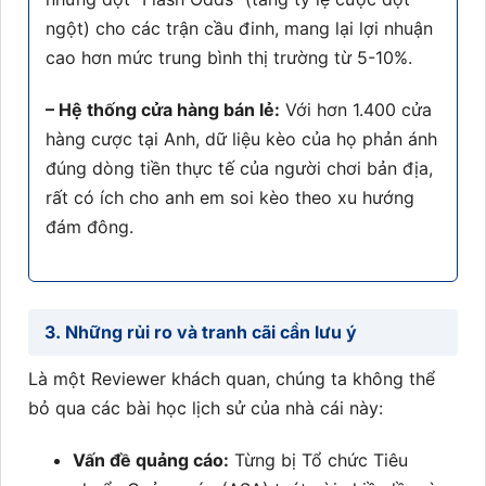
ngột) cho các trận cầu đinh, mang lại lợi nhuận
cao hơn mức trung bình thị trường từ 5-10%.
– Hệ thống cửa hàng bán lẻ:
Với hơn 1.400 cửa
hàng cược tại Anh, dữ liệu kèo của họ phản ánh
đúng dòng tiền thực tế của người chơi bản địa,
rất có ích cho anh em soi kèo theo xu hướng
đám đông.
3. Những rủi ro và tranh cãi cần lưu ý
Là một Reviewer khách quan, chúng ta không thể
bỏ qua các bài học lịch sử của nhà cái này:
Vấn đề quảng cáo:
Từng bị Tổ chức Tiêu