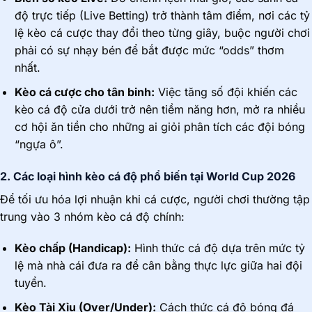
độ trực tiếp (Live Betting) trở thành tâm điểm, nơi các tỷ
lệ kèo cá cược thay đổi theo từng giây, buộc người chơi
phải có sự nhạy bén để bắt được mức “odds” thơm
nhất.
Kèo cá cược cho tân binh:
Việc tăng số đội khiến các
kèo cá độ cửa dưới trở nên tiềm năng hơn, mở ra nhiều
cơ hội ăn tiền cho những ai giỏi phân tích các đội bóng
“ngựa ô”.
2. Các loại hình kèo cá độ phổ biến tại World Cup 2026
Để tối ưu hóa lợi nhuận khi cá cược, người chơi thường tập
trung vào 3 nhóm kèo cá độ chính:
Kèo chấp (Handicap):
Hình thức cá độ dựa trên mức tỷ
lệ mà nhà cái đưa ra để cân bằng thực lực giữa hai đội
tuyển.
Kèo Tài Xỉu (Over/Under):
Cách thức cá độ bóng đá