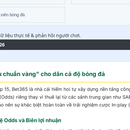
xiên bóng đá
ữ liệu thực tế & phản hồi người chơi.
26
êu chuẩn vàng” cho dân cá độ bóng đá
p 15, Bet365 là nhà cái hiếm hoi tự xây dựng nền tảng côn
c (Odds) riêng thay vì thuê lại từ các sảnh trung gian như S
o nên sự khác biệt hoàn toàn về trải nghiệm cược In-play 
lệ Odds và Biên lợi nhuận