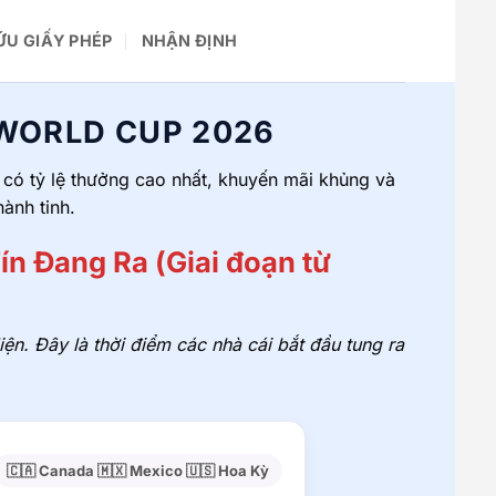
ỨU GIẤY PHÉP
NHẬN ĐỊNH
 WORLD CUP 2026
có tỷ lệ thưởng cao nhất, khuyến mãi khủng và
ành tinh.
n Đang Ra (Giai đoạn từ
ện. Đây là thời điểm các nhà cái bắt đầu tung ra
🇨🇦
Canada
🇲🇽
Mexico
🇺🇸
Hoa Kỳ