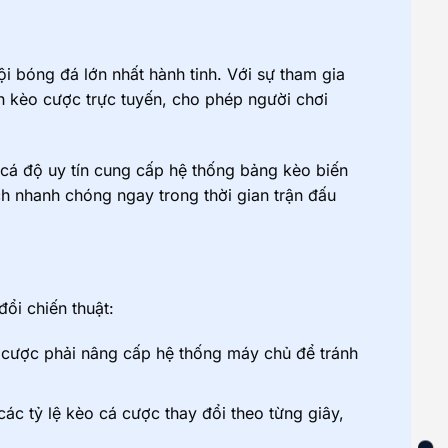
ội bóng đá lớn nhất hành tinh. Với sự tham gia
h kèo cược trực tuyến, cho phép người chơi
g cá độ uy tín cung cấp hệ thống bảng kèo biến
ch nhanh chóng ngay trong thời gian trận đấu
ổi chiến thuật:
cá cược phải nâng cấp hệ thống máy chủ để tránh
các tỷ lệ kèo cá cược thay đổi theo từng giây,