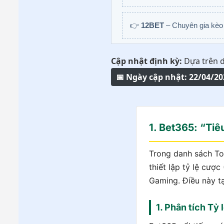
👉
12BET
– Chuyên gia kèo 
Cập nhật định kỳ:
Dựa trên d
📅 Ngày cập nhật: 22/04/20
1. Bet365: “Ti
Trong danh sách To
thiết lập tỷ lệ cượ
Gaming. Điều này tạ
1. Phân tích Tỷ 