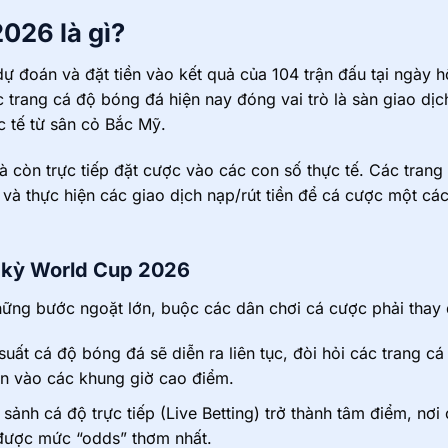
026 là gì?
dự đoán và đặt tiền vào kết quả của 104 trận đấu tại ngày h
 trang cá độ bóng đá hiện nay đóng vai trò là sàn giao dịc
c tế từ sân cỏ Bắc Mỹ.
 mà còn trực tiếp đặt cược vào các con số thực tế. Các tran
c và thực hiện các giao dịch nạp/rút tiền để cá cược một cá
a kỳ World Cup 2026
ng bước ngoặt lớn, buộc các dân chơi cá cược phải thay đ
suất cá độ bóng đá sẽ diễn ra liên tục, đòi hỏi các trang 
iền vào các khung giờ cao điểm.
ảnh cá độ trực tiếp (Live Betting) trở thành tâm điểm, nơi 
 được mức “odds” thơm nhất.