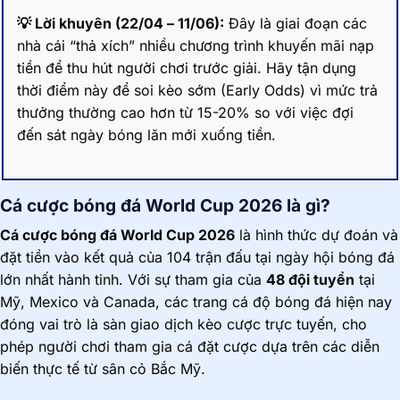
💡 Lời khuyên (22/04 – 11/06):
Đây là giai đoạn các
nhà cái “thả xích” nhiều chương trình khuyến mãi nạp
tiền để thu hút người chơi trước giải. Hãy tận dụng
thời điểm này để soi kèo sớm (Early Odds) vì mức trả
thưởng thường cao hơn từ 15-20% so với việc đợi
đến sát ngày bóng lăn mới xuống tiền.
Cá cược bóng đá World Cup 2026 là gì?
Cá cược bóng đá World Cup 2026
là hình thức dự đoán và
đặt tiền vào kết quả của 104 trận đấu tại ngày hội bóng đá
lớn nhất hành tinh. Với sự tham gia của
48 đội tuyển
tại
Mỹ, Mexico và Canada, các trang cá độ bóng đá hiện nay
đóng vai trò là sàn giao dịch kèo cược trực tuyến, cho
phép người chơi tham gia cá đặt cược dựa trên các diễn
biến thực tế từ sân cỏ Bắc Mỹ.