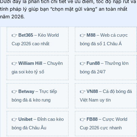
Dưới đây là phân tích chi tiết về ưu điểm, tốc độ nạp rút và
tính pháp lý giúp bạn “chọn mặt gửi vàng” an toàn nhất
năm 2026.
👉
Bet365
– Kèo World
👉
M88
– Web cá cược
Cup 2026 cao nhất
bóng đá số 1 Châu Á
👉
William Hill
– Chuyên
👉
Fun88
– Thưởng lớn
gia soi kèo tỷ số
bóng đá 24/7
👉
Betway
– Trực tiếp
👉
VN88
– Cá độ bóng đá
bóng đá & kèo rung
Việt Nam uy tín
👉
Unibet
– Đỉnh cao kèo
👉
FB88
– Cược World
bóng đá Châu Âu
Cup 2026 cực nhanh