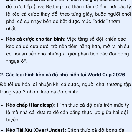
độ trực tiếp (Live Betting) trở thành tâm điểm, nơi các tỷ
lệ kèo cá cược thay đổi theo từng giây, buộc người chơi
phải có sự nhạy bén để bắt được mức “odds” thơm
nhất.
Kèo cá cược cho tân binh:
Việc tăng số đội khiến các
kèo cá độ cửa dưới trở nên tiềm năng hơn, mở ra nhiều
cơ hội ăn tiền cho những ai giỏi phân tích các đội bóng
“ngựa ô”.
2. Các loại hình kèo cá độ phổ biến tại World Cup 2026
Để tối ưu hóa lợi nhuận khi cá cược, người chơi thường tập
trung vào 3 nhóm kèo cá độ chính:
Kèo chấp (Handicap):
Hình thức cá độ dựa trên mức tỷ
lệ mà nhà cái đưa ra để cân bằng thực lực giữa hai đội
tuyển.
Kèo Tài Xỉu (Over/Under):
Cách thức cá độ bóng đá