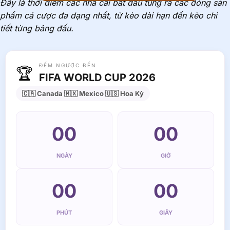
Đây là thời điểm các nhà cái bắt đầu tung ra các dòng sản
phẩm cá cược đa dạng nhất, từ kèo dài hạn đến kèo chi
tiết từng bảng đấu.
ĐẾM NGƯỢC ĐẾN
🏆
FIFA WORLD CUP 2026
🇨🇦
Canada
🇲🇽
Mexico
🇺🇸
Hoa Kỳ
00
00
NGÀY
GIỜ
00
00
PHÚT
GIÂY