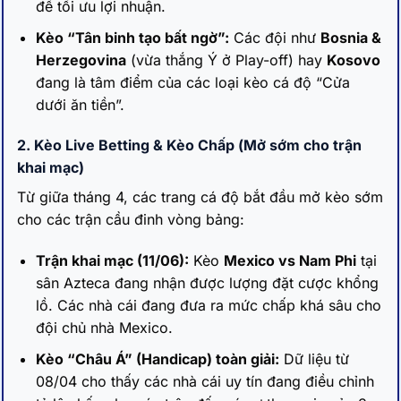
để tối ưu lợi nhuận.
Kèo “Tân binh tạo bất ngờ”:
Các đội như
Bosnia &
Herzegovina
(vừa thắng Ý ở Play-off) hay
Kosovo
đang là tâm điểm của các loại kèo cá độ “Cửa
dưới ăn tiền”.
2. Kèo Live Betting & Kèo Chấp (Mở sớm cho trận
khai mạc)
Từ giữa tháng 4, các trang cá độ bắt đầu mở kèo sớm
cho các trận cầu đinh vòng bảng:
Trận khai mạc (11/06):
Kèo
Mexico vs Nam Phi
tại
sân Azteca đang nhận được lượng đặt cược khổng
lồ. Các nhà cái đang đưa ra mức chấp khá sâu cho
đội chủ nhà Mexico.
Kèo “Châu Á” (Handicap) toàn giải:
Dữ liệu từ
08/04 cho thấy các nhà cái uy tín đang điều chỉnh