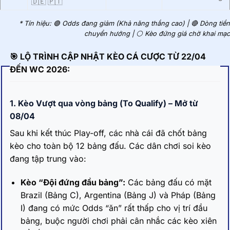
🇩🇪 🇵🇹
* Tín hiệu: 🟢 Odds đang giảm (Khả năng thắng cao) | 🔴 Dòng tiền
chuyển hướng | ⚪ Kèo đứng giá chờ khai mạc
🎯 LỘ TRÌNH CẬP NHẬT KÈO CÁ CƯỢC TỪ 22/04
ĐẾN WC 2026:
1. Kèo Vượt qua vòng bảng (To Qualify) – Mở từ
08/04
Sau khi kết thúc Play-off, các nhà cái đã chốt bảng
kèo cho toàn bộ 12 bảng đấu. Các dân chơi soi kèo
đang tập trung vào:
Kèo “Đội đứng đầu bảng”:
Các bảng đấu có mặt
Brazil (Bảng C), Argentina (Bảng J) và Pháp (Bảng
I) đang có mức Odds “ăn” rất thấp cho vị trí đầu
bảng, buộc người chơi phải cân nhắc các kèo xiên