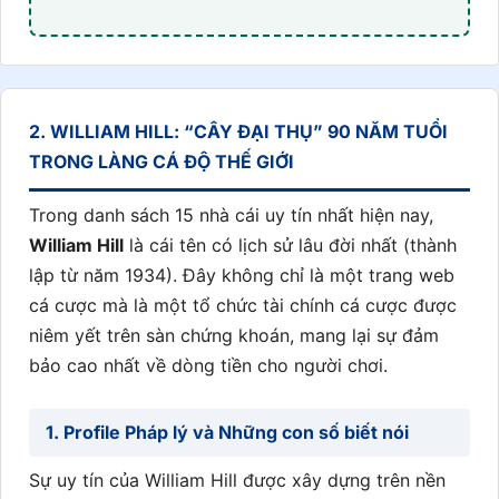
2. WILLIAM HILL: “CÂY ĐẠI THỤ” 90 NĂM TUỔI
TRONG LÀNG CÁ ĐỘ THẾ GIỚI
Trong danh sách 15 nhà cái uy tín nhất hiện nay,
William Hill
là cái tên có lịch sử lâu đời nhất (thành
lập từ năm 1934). Đây không chỉ là một trang web
cá cược mà là một tổ chức tài chính cá cược được
niêm yết trên sàn chứng khoán, mang lại sự đảm
bảo cao nhất về dòng tiền cho người chơi.
1. Profile Pháp lý và Những con số biết nói
Sự uy tín của William Hill được xây dựng trên nền