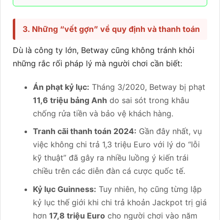
3. Những “vết gợn” về quy định và thanh toán
Dù là công ty lớn, Betway cũng không tránh khỏi
những rắc rối pháp lý mà người chơi cần biết:
Án phạt kỷ lục:
Tháng 3/2020, Betway bị phạt
11,6 triệu bảng Anh
do sai sót trong khâu
chống rửa tiền và bảo vệ khách hàng.
Tranh cãi thanh toán 2024:
Gần đây nhất, vụ
việc không chi trả 1,3 triệu Euro với lý do “lỗi
kỹ thuật” đã gây ra nhiều luồng ý kiến trái
chiều trên các diễn đàn cá cược quốc tế.
Kỷ lục Guinness:
Tuy nhiên, họ cũng từng lập
kỷ lục thế giới khi chi trả khoản Jackpot trị giá
hơn
17,8 triệu Euro
cho người chơi vào năm