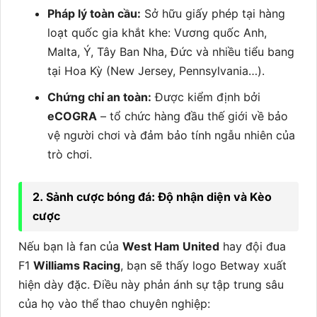
Pháp lý toàn cầu:
Sở hữu giấy phép tại hàng
loạt quốc gia khắt khe: Vương quốc Anh,
Malta, Ý, Tây Ban Nha, Đức và nhiều tiểu bang
tại Hoa Kỳ (New Jersey, Pennsylvania…).
Chứng chỉ an toàn:
Được kiểm định bởi
eCOGRA
– tổ chức hàng đầu thế giới về bảo
vệ người chơi và đảm bảo tính ngẫu nhiên của
trò chơi.
2. Sảnh cược bóng đá: Độ nhận diện và Kèo
cược
Nếu bạn là fan của
West Ham United
hay đội đua
F1
Williams Racing
, bạn sẽ thấy logo Betway xuất
hiện dày đặc. Điều này phản ánh sự tập trung sâu
của họ vào thể thao chuyên nghiệp: