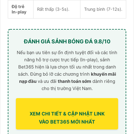
Độ trễ
Rất thấp (3-5s).
Trung bình (7-12s).
In-play
ĐÁNH GIÁ SẢNH BÓNG ĐÁ 9.8/10
Nếu bạn ưu tiên sự ổn định tuyệt đối và các tính
năng hỗ trợ cược trực tiếp (In-play), sảnh
Bet365 hiện là lựa chọn tối ưu nhất trong danh
sách. Đừng bỏ lỡ các chương trình
khuyến mãi
nạp đầu
và ưu đãi
thanh toán sớm
dành riêng
cho thị trường Việt Nam.
XEM CHI TIẾT & CẬP NHẬT LINK
VÀO BET365 MỚI NHẤT