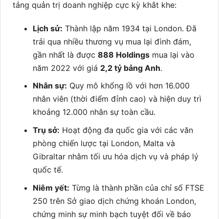
tảng quản trị doanh nghiệp cực kỳ khắt khe:
Lịch sử:
Thành lập năm 1934 tại London. Đã
trải qua nhiều thương vụ mua lại đình đám,
gần nhất là được
888 Holdings
mua lại vào
năm 2022 với giá
2,2 tỷ bảng Anh
.
Nhân sự:
Quy mô khổng lồ với hơn 16.000
nhân viên (thời điểm đỉnh cao) và hiện duy trì
khoảng 12.000 nhân sự toàn cầu.
Trụ sở:
Hoạt động đa quốc gia với các văn
phòng chiến lược tại London, Malta và
Gibraltar nhằm tối ưu hóa dịch vụ và pháp lý
quốc tế.
Niêm yết:
Từng là thành phần của chỉ số FTSE
250 trên Sở giao dịch chứng khoán London,
chứng minh sự minh bạch tuyệt đối về báo