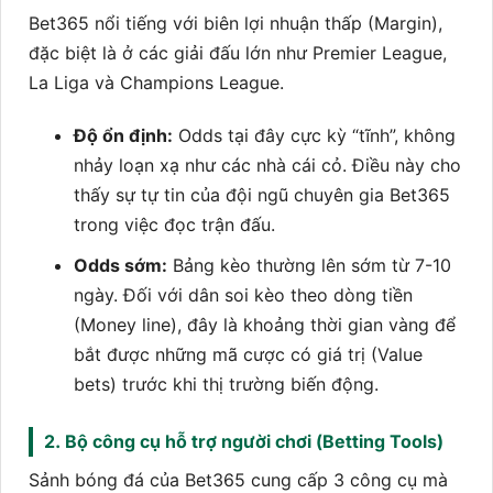
Bet365 nổi tiếng với biên lợi nhuận thấp (Margin),
đặc biệt là ở các giải đấu lớn như Premier League,
La Liga và Champions League.
Độ ổn định:
Odds tại đây cực kỳ “tĩnh”, không
nhảy loạn xạ như các nhà cái cỏ. Điều này cho
thấy sự tự tin của đội ngũ chuyên gia Bet365
trong việc đọc trận đấu.
Odds sớm:
Bảng kèo thường lên sớm từ 7-10
ngày. Đối với dân soi kèo theo dòng tiền
(Money line), đây là khoảng thời gian vàng để
bắt được những mã cược có giá trị (Value
bets) trước khi thị trường biến động.
2. Bộ công cụ hỗ trợ người chơi (Betting Tools)
Sảnh bóng đá của Bet365 cung cấp 3 công cụ mà