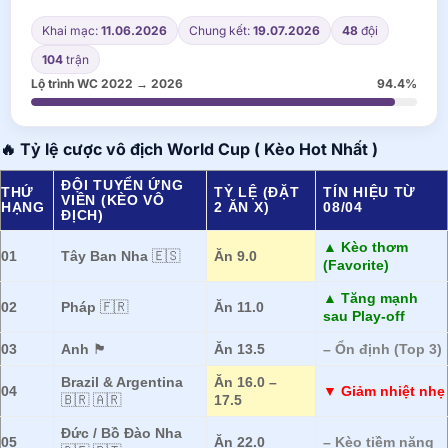
Khai mạc:
11.06.2026
Chung kết:
19.07.2026
48
đội
104
trận
Lộ trình WC 2022 → 2026
94.4%
🔥 Tỷ lệ cược vô địch World Cup ( Kèo Hot Nhất )
ĐỘI TUYỂN ỨNG
THỨ
TỶ LỆ (ĐẶT
TÍN HIỆU TỪ
VIÊN (KÈO VÔ
HẠNG
2 ĂN X)
08/04
ĐỊCH)
▲ Kèo thơm
01
Tây Ban Nha
🇪🇸
Ăn 9.0
(Favorite)
▲ Tăng mạnh
02
Pháp
🇫🇷
Ăn 11.0
sau Play-off
03
Anh
🏴󠁧󠁢󠁥󠁮󠁧󠁿
Ăn 13.5
– Ổn định (Top 3)
Brazil & Argentina
Ăn 16.0 –
04
▼ Giảm nhiệt nhẹ
🇧🇷 🇦🇷
17.5
Đức / Bồ Đào Nha
05
Ăn 22.0
– Kèo tiềm năng