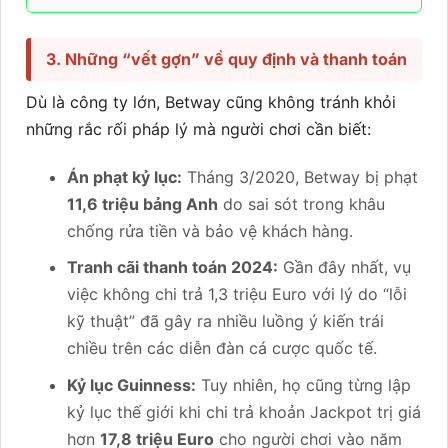
3. Những “vết gợn” về quy định và thanh toán
Dù là công ty lớn, Betway cũng không tránh khỏi
những rắc rối pháp lý mà người chơi cần biết:
Án phạt kỷ lục:
Tháng 3/2020, Betway bị phạt
11,6 triệu bảng Anh
do sai sót trong khâu
chống rửa tiền và bảo vệ khách hàng.
Tranh cãi thanh toán 2024:
Gần đây nhất, vụ
việc không chi trả 1,3 triệu Euro với lý do “lỗi
kỹ thuật” đã gây ra nhiều luồng ý kiến trái
chiều trên các diễn đàn cá cược quốc tế.
Kỷ lục Guinness:
Tuy nhiên, họ cũng từng lập
kỷ lục thế giới khi chi trả khoản Jackpot trị giá
hơn
17,8 triệu Euro
cho người chơi vào năm