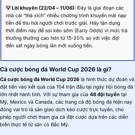
💡 Lời khuyên (22/04 – 11/06):
Đây là giai đoạn các
nhà cái “thả xích” nhiều chương trình khuyến mãi nạp
tiền để thu hút người chơi trước giải. Hãy tận dụng
thời điểm này để soi kèo sớm (Early Odds) vì mức trả
thưởng thường cao hơn từ 15-20% so với việc đợi
đến sát ngày bóng lăn mới xuống tiền.
Cá cược bóng đá World Cup 2026 là gì?
Cá cược bóng đá World Cup 2026
là hình thức dự đoán và
đặt tiền vào kết quả của 104 trận đấu tại ngày hội bóng đá
lớn nhất hành tinh. Với sự tham gia của
48 đội tuyển
tại
Mỹ, Mexico và Canada, các trang cá độ bóng đá hiện nay
đóng vai trò là sàn giao dịch kèo cược trực tuyến, cho
phép người chơi tham gia cá đặt cược dựa trên các diễn
biến thực tế từ sân cỏ Bắc Mỹ.