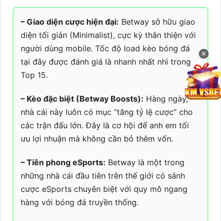
– Giao diện cược hiện đại:
Betway sở hữu giao
diện tối giản (Minimalist), cực kỳ thân thiện với
người dùng mobile. Tốc độ load kèo bóng đá
✕
tại đây được đánh giá là nhanh nhất nhì trong
Top 15.
– Kèo đặc biệt (Betway Boosts):
Hàng ngày,
nhà cái này luôn có mục “tăng tỷ lệ cược” cho
các trận đấu lớn. Đây là cơ hội để anh em tối
ưu lợi nhuận mà không cần bỏ thêm vốn.
– Tiên phong eSports:
Betway là một trong
những nhà cái đầu tiên trên thế giới có sảnh
cược eSports chuyên biệt với quy mô ngang
hàng với bóng đá truyền thống.