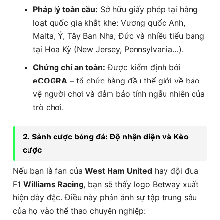
Pháp lý toàn cầu:
Sở hữu giấy phép tại hàng
loạt quốc gia khắt khe: Vương quốc Anh,
Malta, Ý, Tây Ban Nha, Đức và nhiều tiểu bang
tại Hoa Kỳ (New Jersey, Pennsylvania…).
Chứng chỉ an toàn:
Được kiểm định bởi
eCOGRA
– tổ chức hàng đầu thế giới về bảo
vệ người chơi và đảm bảo tính ngẫu nhiên của
trò chơi.
2. Sảnh cược bóng đá: Độ nhận diện và Kèo
cược
Nếu bạn là fan của
West Ham United
hay đội đua
F1
Williams Racing
, bạn sẽ thấy logo Betway xuất
hiện dày đặc. Điều này phản ánh sự tập trung sâu
của họ vào thể thao chuyên nghiệp: