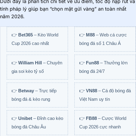
Dưới đây là phân tích chi tiết về ưu điểm, tốc độ nạp rút và
tính pháp lý giúp bạn “chọn mặt gửi vàng” an toàn nhất
năm 2026.
👉
Bet365
– Kèo World
👉
M88
– Web cá cược
Cup 2026 cao nhất
bóng đá số 1 Châu Á
👉
William Hill
– Chuyên
👉
Fun88
– Thưởng lớn
gia soi kèo tỷ số
bóng đá 24/7
👉
Betway
– Trực tiếp
👉
VN88
– Cá độ bóng đá
bóng đá & kèo rung
Việt Nam uy tín
👉
Unibet
– Đỉnh cao kèo
👉
FB88
– Cược World
bóng đá Châu Âu
Cup 2026 cực nhanh