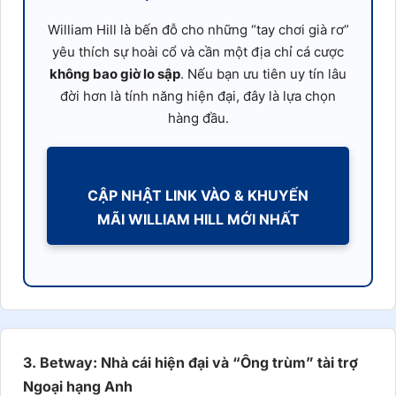
William Hill là bến đỗ cho những “tay chơi già rơ”
yêu thích sự hoài cổ và cần một địa chỉ cá cược
không bao giờ lo sập
. Nếu bạn ưu tiên uy tín lâu
đời hơn là tính năng hiện đại, đây là lựa chọn
hàng đầu.
CẬP NHẬT LINK VÀO & KHUYẾN
MÃI WILLIAM HILL MỚI NHẤT
3. Betway: Nhà cái hiện đại và “Ông trùm” tài trợ
Ngoại hạng Anh