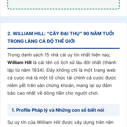
2. WILLIAM HILL: “CÂY ĐẠI THỤ” 90 NĂM TUỔI
TRONG LÀNG CÁ ĐỘ THẾ GIỚI
Trong danh sách 15 nhà cái uy tín nhất hiện nay,
William Hill
là cái tên có lịch sử lâu đời nhất (thành
lập từ năm 1934). Đây không chỉ là một trang web
cá cược mà là một tổ chức tài chính cá cược được
niêm yết trên sàn chứng khoán, mang lại sự đảm
bảo cao nhất về dòng tiền cho người chơi.
1. Profile Pháp lý và Những con số biết nói
Sự uy tín của William Hill được xây dựng trên nền