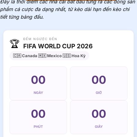
Đây là thời điểm các nhà cái bắt đầu tung ra các dòng sản
phẩm cá cược đa dạng nhất, từ kèo dài hạn đến kèo chi
tiết từng bảng đấu.
ĐẾM NGƯỢC ĐẾN
🏆
FIFA WORLD CUP 2026
🇨🇦
Canada
🇲🇽
Mexico
🇺🇸
Hoa Kỳ
00
00
NGÀY
GIỜ
00
00
PHÚT
GIÂY