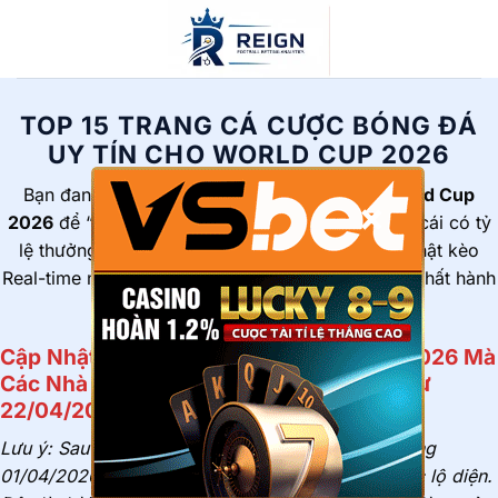
Bỏ
qua
nội
dung
TOP 15 TRANG CÁ CƯỢC BÓNG ĐÁ
UY TÍN CHO WORLD CUP 2026
Bạn đang tìm kiếm
trang cá cược bóng đá World Cup
×
2026
để “về bờ” an toàn? Xem ngay Top 15 nhà cái có tỷ
lệ thưởng cao nhất, khuyến mãi khủng và cập nhật kèo
Real-time nhanh nhất cho kỳ đại hội bóng đá lớn nhất hành
tinh.
Cập Nhật Các Kèo Cá Cược World Cup 2026 Mà
Các Nhà Cái Uy Tín Đang Ra (Giai đoạn từ
22/04/2026 đến khai mạc 11/06/2026)
Lưu ý: Sau khi vòng Play-off kết thúc vào rạng sáng
01/04/2026, danh sách 48 đội tuyển đã chính thức lộ diện.