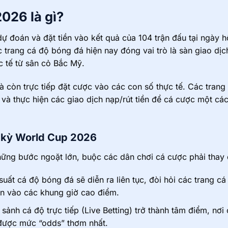
026 là gì?
dự đoán và đặt tiền vào kết quả của 104 trận đấu tại ngày h
 trang cá độ bóng đá hiện nay đóng vai trò là sàn giao dịc
c tế từ sân cỏ Bắc Mỹ.
 mà còn trực tiếp đặt cược vào các con số thực tế. Các tran
c và thực hiện các giao dịch nạp/rút tiền để cá cược một cá
a kỳ World Cup 2026
ng bước ngoặt lớn, buộc các dân chơi cá cược phải thay đ
suất cá độ bóng đá sẽ diễn ra liên tục, đòi hỏi các trang 
iền vào các khung giờ cao điểm.
ảnh cá độ trực tiếp (Live Betting) trở thành tâm điểm, nơi 
 được mức “odds” thơm nhất.