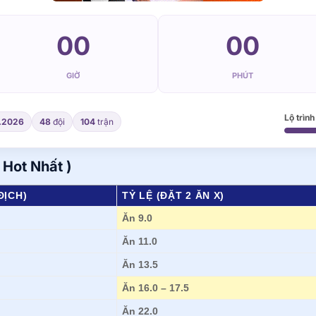
00
00
GIỜ
PHÚT
Lộ trì
7.2026
48
đội
104
trận
 Hot Nhất )
ĐỊCH)
TỶ LỆ (ĐẶT 2 ĂN X)
Ăn 9.0
Ăn 11.0
Ăn 13.5
Ăn 16.0 – 17.5
Ăn 22.0