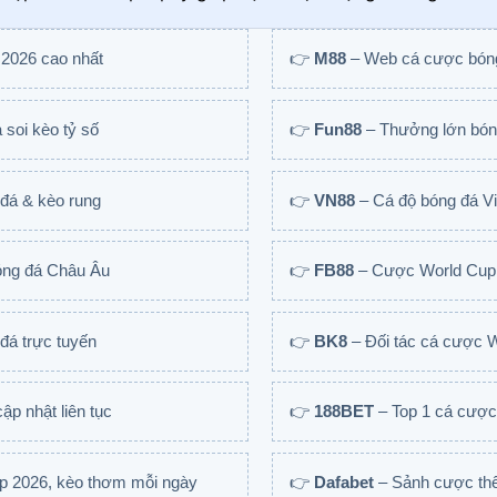
2026 cao nhất
👉
M88
– Web cá cược bóng
 soi kèo tỷ số
👉
Fun88
– Thưởng lớn bón
 đá & kèo rung
👉
VN88
– Cá độ bóng đá Vi
óng đá Châu Âu
👉
FB88
– Cược World Cup
đá trực tuyến
👉
BK8
– Đối tác cá cược W
ập nhật liên tục
👉
188BET
– Top 1 cá cược
p 2026, kèo thơm mỗi ngày
👉
Dafabet
– Sảnh cược thể