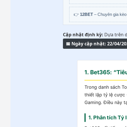
👉
12BET
– Chuyên gia kèo 
Cập nhật định kỳ:
Dựa trên d
📅 Ngày cập nhật: 22/04/20
1. Bet365: “Ti
Trong danh sách To
thiết lập tỷ lệ cượ
Gaming. Điều này tạ
1. Phân tích Tỷ 