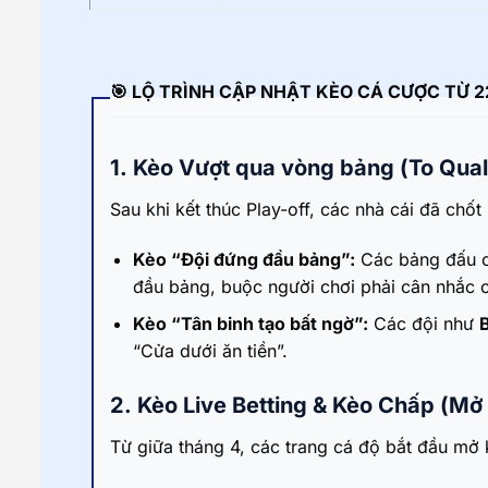
🎯 LỘ TRÌNH CẬP NHẬT KÈO CÁ CƯỢC TỪ 2
1. Kèo Vượt qua vòng bảng (To Qual
Sau khi kết thúc Play-off, các nhà cái đã ch
Kèo “Đội đứng đầu bảng”:
Các bảng đấu có
đầu bảng, buộc người chơi phải cân nhắc cá
Kèo “Tân binh tạo bất ngờ”:
Các đội như
“Cửa dưới ăn tiền”.
2. Kèo Live Betting & Kèo Chấp (Mở
Từ giữa tháng 4, các trang cá độ bắt đầu mở