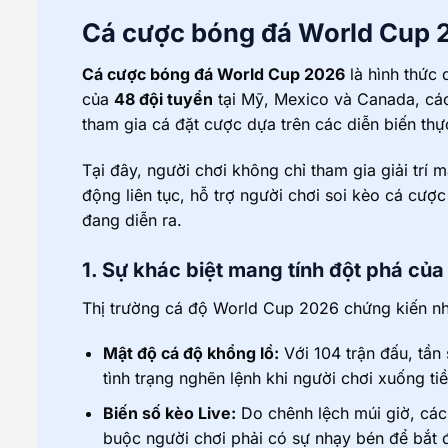
Cá cược bóng đá World Cup 2
Cá cược bóng đá World Cup 2026
là hình thức 
của
48 đội tuyển
tại Mỹ, Mexico và Canada, các
tham gia cá đặt cược dựa trên các diễn biến thự
Tại đây, người chơi không chỉ tham gia giải trí
động liên tục, hỗ trợ người chơi soi kèo cá cượ
đang diễn ra.
1. Sự khác biệt mang tính đột phá củ
Thị trường cá độ World Cup 2026 chứng kiến nhữ
Mật độ cá độ khổng lồ:
Với 104 trận đấu, tần 
tình trạng nghẽn lệnh khi người chơi xuống t
Biến số kèo Live:
Do chênh lệch múi giờ, các s
buộc người chơi phải có sự nhạy bén để bắt