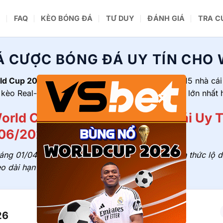
Ủ
FAQ
KÈO BÓNG ĐÁ
TƯ DUY
ĐÁNH GIÁ
TRA C
Á CƯỢC BÓNG ĐÁ UY TÍN CHO
rld Cup 2026
để “về bờ” an toàn? Xem ngay Top 15 nhà cái 
×
 kèo Real-time nhanh nhất cho kỳ đại hội bóng đá lớn nhất h
rld Cup 2026 Mà Các Nhà Cái Uy Tí
/06/2026)
sáng 01/04/2026, danh sách 48 đội tuyển đã chính thức lộ di
 dài hạn đến kèo chi tiết từng bảng đấu.
26