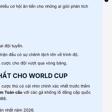
iều cơ hội ăn tiền cho những ai giỏi phân tích
ai đội tuyển.
rận đấu có sự chênh lệch lớn về trình độ.
ặt cược cho đội vượt qua vòng bảng.
NHẤT CHO WORLD CUP
 cược thủ có cái nhìn chính xác nhất trước thềm
óm Toàn cầu
với các gã khổng lồ đẳng cấp quốc
B88.
toàn nhất năm 2026.