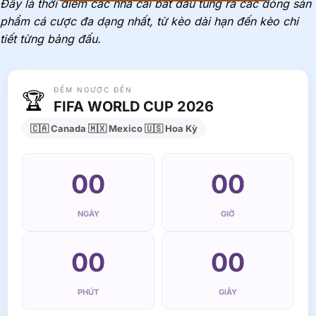
Đây là thời điểm các nhà cái bắt đầu tung ra các dòng sản
phẩm cá cược đa dạng nhất, từ kèo dài hạn đến kèo chi
tiết từng bảng đấu.
ĐẾM NGƯỢC ĐẾN
🏆
FIFA WORLD CUP 2026
🇨🇦
Canada
🇲🇽
Mexico
🇺🇸
Hoa Kỳ
00
00
NGÀY
GIỜ
00
00
PHÚT
GIÂY