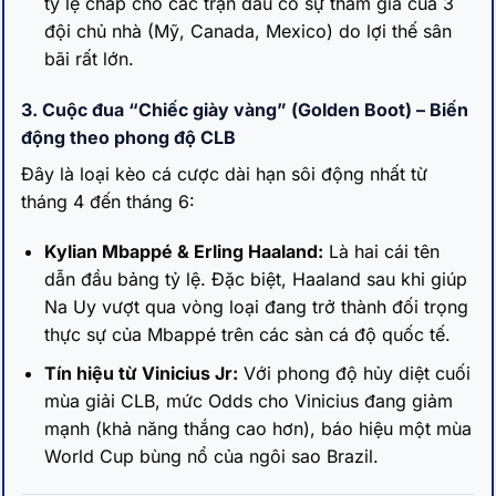
tỷ lệ chấp cho các trận đấu có sự tham gia của 3
đội chủ nhà (Mỹ, Canada, Mexico) do lợi thế sân
bãi rất lớn.
3. Cuộc đua “Chiếc giày vàng” (Golden Boot) – Biến
động theo phong độ CLB
Đây là loại kèo cá cược dài hạn sôi động nhất từ
tháng 4 đến tháng 6:
Kylian Mbappé & Erling Haaland:
Là hai cái tên
dẫn đầu bảng tỷ lệ. Đặc biệt, Haaland sau khi giúp
Na Uy vượt qua vòng loại đang trở thành đối trọng
thực sự của Mbappé trên các sàn cá độ quốc tế.
Tín hiệu từ Vinicius Jr:
Với phong độ hủy diệt cuối
mùa giải CLB, mức Odds cho Vinicius đang giảm
mạnh (khả năng thắng cao hơn), báo hiệu một mùa
World Cup bùng nổ của ngôi sao Brazil.