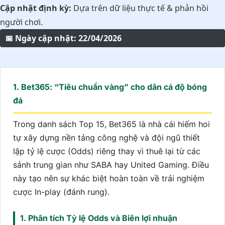
Cập nhật định kỳ:
Dựa trên dữ liệu thực tế & phản hồi
người chơi.
📅 Ngày cập nhật: 22/04/2026
1. Bet365: “Tiêu chuẩn vàng” cho dân cá độ bóng
đá
Trong danh sách Top 15, Bet365 là nhà cái hiếm hoi
tự xây dựng nền tảng công nghệ và đội ngũ thiết
lập tỷ lệ cược (Odds) riêng thay vì thuê lại từ các
sảnh trung gian như SABA hay United Gaming. Điều
này tạo nên sự khác biệt hoàn toàn về trải nghiệm
cược In-play (đánh rung).
1. Phân tích Tỷ lệ Odds và Biên lợi nhuận