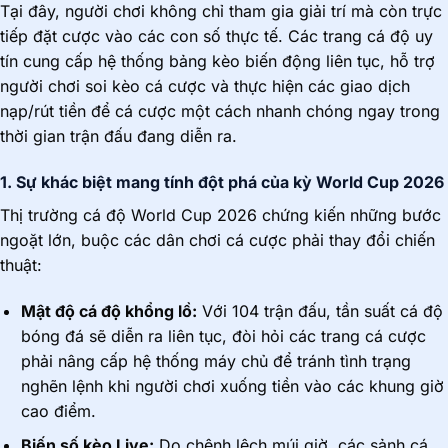
Tại đây, người chơi không chỉ tham gia giải trí mà còn trực
tiếp đặt cược vào các con số thực tế. Các trang cá độ uy
tín cung cấp hệ thống bảng kèo biến động liên tục, hỗ trợ
người chơi soi kèo cá cược và thực hiện các giao dịch
nạp/rút tiền để cá cược một cách nhanh chóng ngay trong
thời gian trận đấu đang diễn ra.
1. Sự khác biệt mang tính đột phá của kỳ World Cup 2026
Thị trường cá độ World Cup 2026 chứng kiến những bước
ngoặt lớn, buộc các dân chơi cá cược phải thay đổi chiến
thuật:
Mật độ cá độ khổng lồ:
Với 104 trận đấu, tần suất cá độ
bóng đá sẽ diễn ra liên tục, đòi hỏi các trang cá cược
phải nâng cấp hệ thống máy chủ để tránh tình trạng
nghẽn lệnh khi người chơi xuống tiền vào các khung giờ
cao điểm.
Biến số kèo Live:
Do chênh lệch múi giờ, các sảnh cá