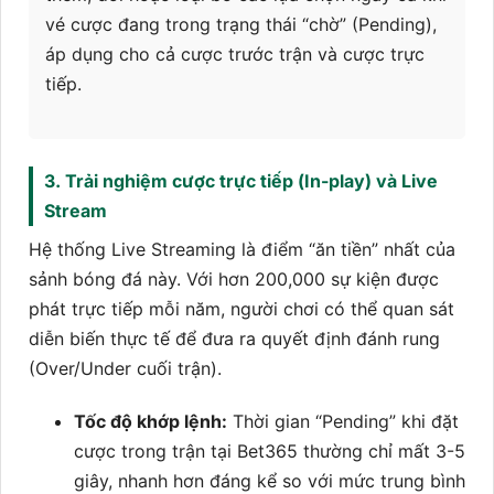
vé cược đang trong trạng thái “chờ” (Pending),
áp dụng cho cả cược trước trận và cược trực
tiếp.
3. Trải nghiệm cược trực tiếp (In-play) và Live
Stream
Hệ thống Live Streaming là điểm “ăn tiền” nhất của
sảnh bóng đá này. Với hơn 200,000 sự kiện được
phát trực tiếp mỗi năm, người chơi có thể quan sát
diễn biến thực tế để đưa ra quyết định đánh rung
(Over/Under cuối trận).
Tốc độ khớp lệnh:
Thời gian “Pending” khi đặt
cược trong trận tại Bet365 thường chỉ mất 3-5
giây, nhanh hơn đáng kể so với mức trung bình