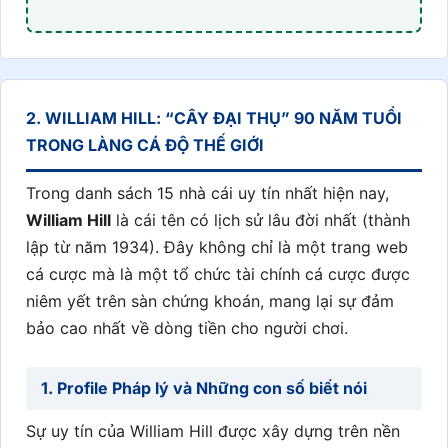
2. WILLIAM HILL: “CÂY ĐẠI THỤ” 90 NĂM TUỔI
TRONG LÀNG CÁ ĐỘ THẾ GIỚI
Trong danh sách 15 nhà cái uy tín nhất hiện nay,
William Hill
là cái tên có lịch sử lâu đời nhất (thành
lập từ năm 1934). Đây không chỉ là một trang web
cá cược mà là một tổ chức tài chính cá cược được
niêm yết trên sàn chứng khoán, mang lại sự đảm
bảo cao nhất về dòng tiền cho người chơi.
1. Profile Pháp lý và Những con số biết nói
Sự uy tín của William Hill được xây dựng trên nền