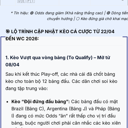
🇩🇪 🇵🇹
* Tín hiệu: 🟢 Odds đang giảm (Khả năng thắng cao) | 🔴 Dòng tiền
chuyển hướng | ⚪ Kèo đứng giá chờ khai mạc
🎯 LỘ TRÌNH CẬP NHẬT KÈO CÁ CƯỢC TỪ 22/04
ĐẾN WC 2026:
1. Kèo Vượt qua vòng bảng (To Qualify) – Mở từ
08/04
Sau khi kết thúc Play-off, các nhà cái đã chốt bảng
kèo cho toàn bộ 12 bảng đấu. Các dân chơi soi kèo
đang tập trung vào:
Kèo “Đội đứng đầu bảng”:
Các bảng đấu có mặt
Brazil (Bảng C), Argentina (Bảng J) và Pháp (Bảng
I) đang có mức Odds “ăn” rất thấp cho vị trí đầu
bảng, buộc người chơi phải cân nhắc các kèo xiên