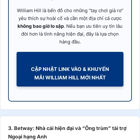
William Hill là bến đỗ cho những “tay chơi già rơ”
yêu thích sự hoài cổ và cần một địa chỉ cá cược
không bao giờ lo sập
. Nếu bạn ưu tiên uy tín lâu
đời hơn là tính năng hiện đại, đây là lựa chọn
hàng đầu.
CẬP NHẬT LINK VÀO & KHUYẾN
MÃI WILLIAM HILL MỚI NHẤT
3. Betway: Nhà cái hiện đại và “Ông trùm” tài trợ
Ngoại hạng Anh