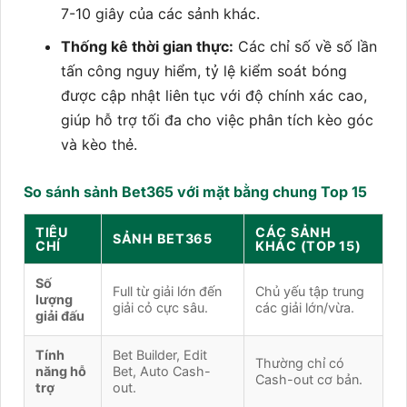
7-10 giây của các sảnh khác.
Thống kê thời gian thực:
Các chỉ số về số lần
tấn công nguy hiểm, tỷ lệ kiểm soát bóng
được cập nhật liên tục với độ chính xác cao,
giúp hỗ trợ tối đa cho việc phân tích kèo góc
và kèo thẻ.
So sánh sảnh Bet365 với mặt bằng chung Top 15
TIÊU
CÁC SẢNH
SẢNH BET365
CHÍ
KHÁC (TOP 15)
Số
Full từ giải lớn đến
Chủ yếu tập trung
lượng
giải cỏ cực sâu.
các giải lớn/vừa.
giải đấu
Tính
Bet Builder, Edit
Thường chỉ có
năng hỗ
Bet, Auto Cash-
Cash-out cơ bản.
trợ
out.