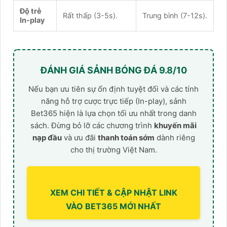
Độ trễ
Rất thấp (3-5s).
Trung bình (7-12s).
In-play
ĐÁNH GIÁ SẢNH BÓNG ĐÁ 9.8/10
Nếu bạn ưu tiên sự ổn định tuyệt đối và các tính
năng hỗ trợ cược trực tiếp (In-play), sảnh
Bet365 hiện là lựa chọn tối ưu nhất trong danh
sách. Đừng bỏ lỡ các chương trình
khuyến mãi
nạp đầu
và ưu đãi
thanh toán sớm
dành riêng
cho thị trường Việt Nam.
XEM CHI TIẾT & CẬP NHẬT LINK
VÀO BET365 MỚI NHẤT