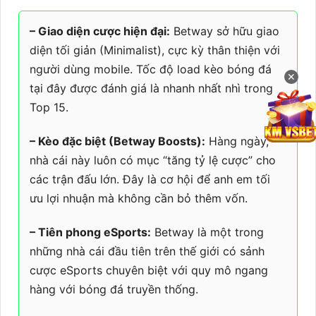
– Giao diện cược hiện đại:
Betway sở hữu giao
diện tối giản (Minimalist), cực kỳ thân thiện với
người dùng mobile. Tốc độ load kèo bóng đá
✕
tại đây được đánh giá là nhanh nhất nhì trong
Top 15.
– Kèo đặc biệt (Betway Boosts):
Hàng ngày,
nhà cái này luôn có mục “tăng tỷ lệ cược” cho
các trận đấu lớn. Đây là cơ hội để anh em tối
ưu lợi nhuận mà không cần bỏ thêm vốn.
– Tiên phong eSports:
Betway là một trong
những nhà cái đầu tiên trên thế giới có sảnh
cược eSports chuyên biệt với quy mô ngang
hàng với bóng đá truyền thống.