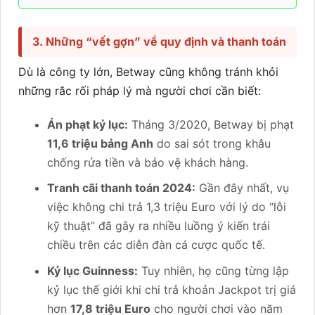
3. Những “vết gợn” về quy định và thanh toán
Dù là công ty lớn, Betway cũng không tránh khỏi
những rắc rối pháp lý mà người chơi cần biết:
Án phạt kỷ lục:
Tháng 3/2020, Betway bị phạt
11,6 triệu bảng Anh
do sai sót trong khâu
chống rửa tiền và bảo vệ khách hàng.
Tranh cãi thanh toán 2024:
Gần đây nhất, vụ
việc không chi trả 1,3 triệu Euro với lý do “lỗi
kỹ thuật” đã gây ra nhiều luồng ý kiến trái
chiều trên các diễn đàn cá cược quốc tế.
Kỷ lục Guinness:
Tuy nhiên, họ cũng từng lập
kỷ lục thế giới khi chi trả khoản Jackpot trị giá
hơn
17,8 triệu Euro
cho người chơi vào năm