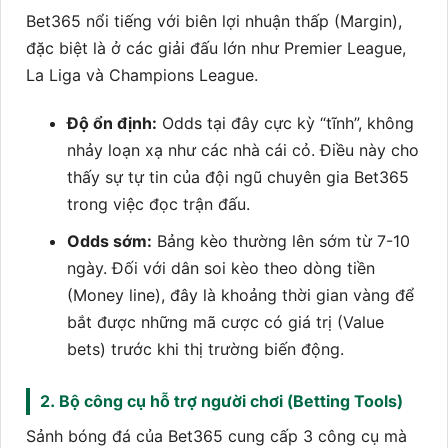
Bet365 nổi tiếng với biên lợi nhuận thấp (Margin),
đặc biệt là ở các giải đấu lớn như Premier League,
La Liga và Champions League.
Độ ổn định:
Odds tại đây cực kỳ “tĩnh”, không
nhảy loạn xạ như các nhà cái cỏ. Điều này cho
thấy sự tự tin của đội ngũ chuyên gia Bet365
trong việc đọc trận đấu.
Odds sớm:
Bảng kèo thường lên sớm từ 7-10
ngày. Đối với dân soi kèo theo dòng tiền
(Money line), đây là khoảng thời gian vàng để
bắt được những mã cược có giá trị (Value
bets) trước khi thị trường biến động.
2. Bộ công cụ hỗ trợ người chơi (Betting Tools)
Sảnh bóng đá của Bet365 cung cấp 3 công cụ mà