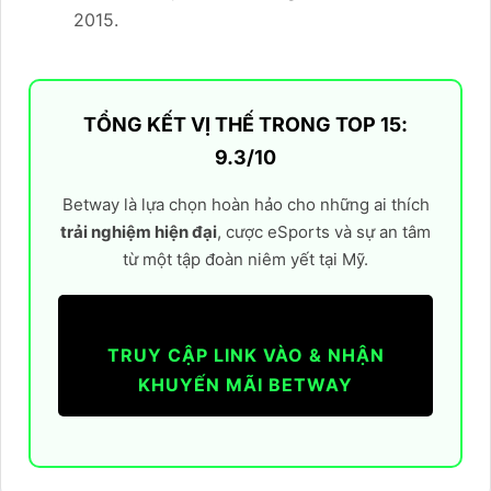
2015.
TỔNG KẾT VỊ THẾ TRONG TOP 15:
9.3/10
Betway là lựa chọn hoàn hảo cho những ai thích
trải nghiệm hiện đại
, cược eSports và sự an tâm
từ một tập đoàn niêm yết tại Mỹ.
TRUY CẬP LINK VÀO & NHẬN
KHUYẾN MÃI BETWAY