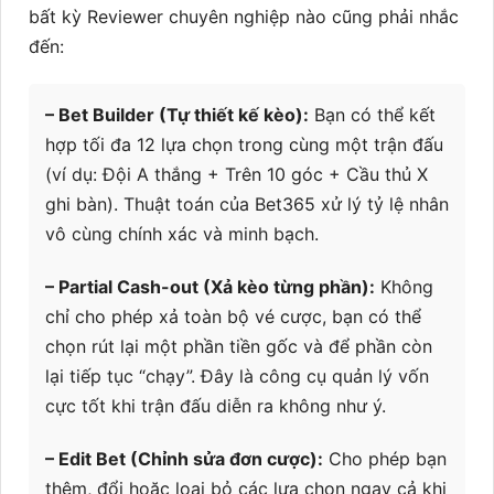
bất kỳ Reviewer chuyên nghiệp nào cũng phải nhắc
đến:
– Bet Builder (Tự thiết kế kèo):
Bạn có thể kết
hợp tối đa 12 lựa chọn trong cùng một trận đấu
(ví dụ: Đội A thắng + Trên 10 góc + Cầu thủ X
ghi bàn). Thuật toán của Bet365 xử lý tỷ lệ nhân
vô cùng chính xác và minh bạch.
– Partial Cash-out (Xả kèo từng phần):
Không
chỉ cho phép xả toàn bộ vé cược, bạn có thể
chọn rút lại một phần tiền gốc và để phần còn
lại tiếp tục “chạy”. Đây là công cụ quản lý vốn
cực tốt khi trận đấu diễn ra không như ý.
– Edit Bet (Chỉnh sửa đơn cược):
Cho phép bạn
thêm, đổi hoặc loại bỏ các lựa chọn ngay cả khi