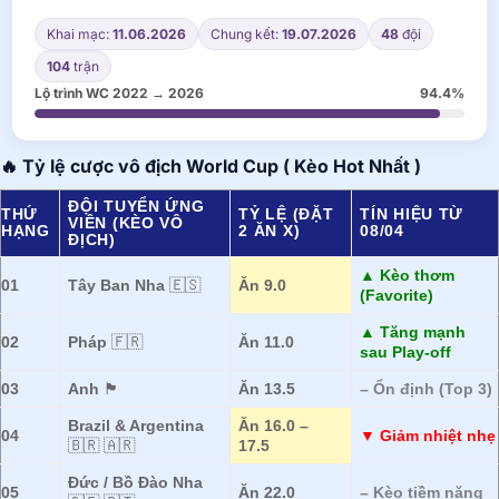
Khai mạc:
11.06.2026
Chung kết:
19.07.2026
48
đội
104
trận
Lộ trình WC 2022 → 2026
94.4%
🔥 Tỷ lệ cược vô địch World Cup ( Kèo Hot Nhất )
ĐỘI TUYỂN ỨNG
THỨ
TỶ LỆ (ĐẶT
TÍN HIỆU TỪ
VIÊN (KÈO VÔ
HẠNG
2 ĂN X)
08/04
ĐỊCH)
▲ Kèo thơm
01
Tây Ban Nha
🇪🇸
Ăn 9.0
(Favorite)
▲ Tăng mạnh
02
Pháp
🇫🇷
Ăn 11.0
sau Play-off
03
Anh
🏴󠁧󠁢󠁥󠁮󠁧󠁿
Ăn 13.5
– Ổn định (Top 3)
Brazil & Argentina
Ăn 16.0 –
04
▼ Giảm nhiệt nhẹ
🇧🇷 🇦🇷
17.5
Đức / Bồ Đào Nha
05
Ăn 22.0
– Kèo tiềm năng