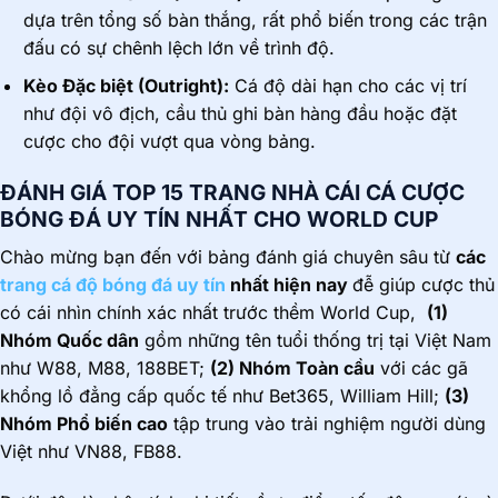
dựa trên tổng số bàn thắng, rất phổ biến trong các trận
đấu có sự chênh lệch lớn về trình độ.
Kèo Đặc biệt (Outright):
Cá độ dài hạn cho các vị trí
như đội vô địch, cầu thủ ghi bàn hàng đầu hoặc đặt
cược cho đội vượt qua vòng bảng.
ĐÁNH GIÁ TOP 15 TRANG NHÀ CÁI CÁ CƯỢC
BÓNG ĐÁ UY TÍN NHẤT CHO WORLD CUP
Chào mừng bạn đến với bảng đánh giá chuyên sâu từ
các
trang cá độ bóng đá uy tín
nhất hiện nay
đễ giúp cược thủ
có cái nhìn chính xác nhất trước thềm World Cup,
(1)
Nhóm Quốc dân
gồm những tên tuổi thống trị tại Việt Nam
như W88, M88, 188BET;
(2) Nhóm Toàn cầu
với các gã
khổng lồ đẳng cấp quốc tế như Bet365, William Hill;
(3)
Nhóm Phổ biến cao
tập trung vào trải nghiệm người dùng
Việt như VN88, FB88.