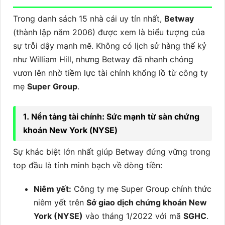
Trong danh sách 15 nhà cái uy tín nhất,
Betway
(thành lập năm 2006) được xem là biểu tượng của
sự trỗi dậy mạnh mẽ. Không có lịch sử hàng thế kỷ
như William Hill, nhưng Betway đã nhanh chóng
vươn lên nhờ tiềm lực tài chính khổng lồ từ công ty
mẹ
Super Group
.
1. Nền tảng tài chính: Sức mạnh từ sàn chứng
khoán New York (NYSE)
Sự khác biệt lớn nhất giúp Betway đứng vững trong
top đầu là tính minh bạch về dòng tiền:
Niêm yết:
Công ty mẹ Super Group chính thức
niêm yết trên
Sở giao dịch chứng khoán New
York (NYSE)
vào tháng 1/2022 với mã
SGHC
.