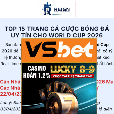
Bỏ
qua
nội
dung
TOP 15 TRANG CÁ CƯỢC BÓNG ĐÁ
UY TÍN CHO WORLD CUP 2026
Bạn đang tìm kiếm
trang cá cược bóng đá World Cup
×
2026
để “về bờ” an toàn? Xem ngay Top 15 nhà cái có tỷ
lệ thưởng cao nhất, khuyến mãi khủng và cập nhật kèo
Real-time nhanh nhất cho kỳ đại hội bóng đá lớn nhất hành
tinh.
Cập Nhật Các Kèo Cá Cược World Cup 2026 Mà
Các Nhà Cái Uy Tín Đang Ra (Giai đoạn từ
22/04/2026 đến khai mạc 11/06/2026)
Lưu ý: Sau khi vòng Play-off kết thúc vào rạng sáng
01/04/2026, danh sách 48 đội tuyển đã chính thức lộ diện.