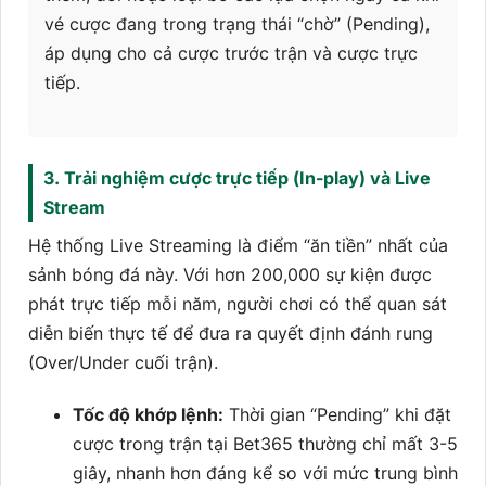
vé cược đang trong trạng thái “chờ” (Pending),
áp dụng cho cả cược trước trận và cược trực
tiếp.
3. Trải nghiệm cược trực tiếp (In-play) và Live
Stream
Hệ thống Live Streaming là điểm “ăn tiền” nhất của
sảnh bóng đá này. Với hơn 200,000 sự kiện được
phát trực tiếp mỗi năm, người chơi có thể quan sát
diễn biến thực tế để đưa ra quyết định đánh rung
(Over/Under cuối trận).
Tốc độ khớp lệnh:
Thời gian “Pending” khi đặt
cược trong trận tại Bet365 thường chỉ mất 3-5
giây, nhanh hơn đáng kể so với mức trung bình