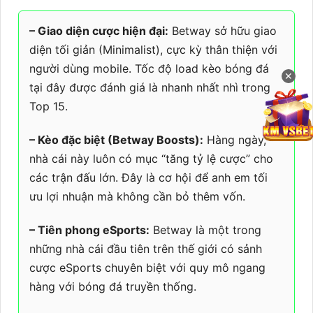
– Giao diện cược hiện đại:
Betway sở hữu giao
diện tối giản (Minimalist), cực kỳ thân thiện với
người dùng mobile. Tốc độ load kèo bóng đá
✕
tại đây được đánh giá là nhanh nhất nhì trong
Top 15.
– Kèo đặc biệt (Betway Boosts):
Hàng ngày,
nhà cái này luôn có mục “tăng tỷ lệ cược” cho
các trận đấu lớn. Đây là cơ hội để anh em tối
ưu lợi nhuận mà không cần bỏ thêm vốn.
– Tiên phong eSports:
Betway là một trong
những nhà cái đầu tiên trên thế giới có sảnh
cược eSports chuyên biệt với quy mô ngang
hàng với bóng đá truyền thống.