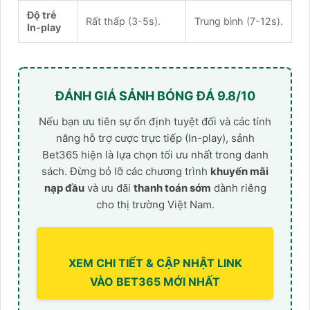
Độ trễ
Rất thấp (3-5s).
Trung bình (7-12s).
In-play
ĐÁNH GIÁ SẢNH BÓNG ĐÁ 9.8/10
Nếu bạn ưu tiên sự ổn định tuyệt đối và các tính
năng hỗ trợ cược trực tiếp (In-play), sảnh
Bet365 hiện là lựa chọn tối ưu nhất trong danh
sách. Đừng bỏ lỡ các chương trình
khuyến mãi
nạp đầu
và ưu đãi
thanh toán sớm
dành riêng
cho thị trường Việt Nam.
XEM CHI TIẾT & CẬP NHẬT LINK
VÀO BET365 MỚI NHẤT