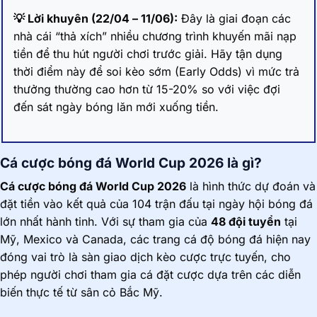
💡 Lời khuyên (22/04 – 11/06):
Đây là giai đoạn các
nhà cái “thả xích” nhiều chương trình khuyến mãi nạp
tiền để thu hút người chơi trước giải. Hãy tận dụng
thời điểm này để soi kèo sớm (Early Odds) vì mức trả
thưởng thường cao hơn từ 15-20% so với việc đợi
đến sát ngày bóng lăn mới xuống tiền.
Cá cược bóng đá World Cup 2026 là gì?
Cá cược bóng đá World Cup 2026
là hình thức dự đoán và
đặt tiền vào kết quả của 104 trận đấu tại ngày hội bóng đá
lớn nhất hành tinh. Với sự tham gia của
48 đội tuyển
tại
Mỹ, Mexico và Canada, các trang cá độ bóng đá hiện nay
đóng vai trò là sàn giao dịch kèo cược trực tuyến, cho
phép người chơi tham gia cá đặt cược dựa trên các diễn
biến thực tế từ sân cỏ Bắc Mỹ.