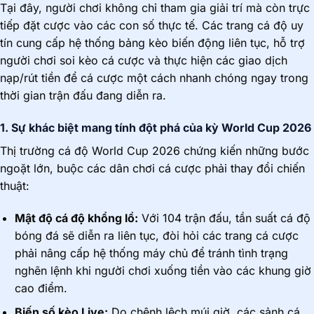
Tại đây, người chơi không chỉ tham gia giải trí mà còn trực
tiếp đặt cược vào các con số thực tế. Các trang cá độ uy
tín cung cấp hệ thống bảng kèo biến động liên tục, hỗ trợ
người chơi soi kèo cá cược và thực hiện các giao dịch
nạp/rút tiền để cá cược một cách nhanh chóng ngay trong
thời gian trận đấu đang diễn ra.
1. Sự khác biệt mang tính đột phá của kỳ World Cup 2026
Thị trường cá độ World Cup 2026 chứng kiến những bước
ngoặt lớn, buộc các dân chơi cá cược phải thay đổi chiến
thuật:
Mật độ cá độ khổng lồ:
Với 104 trận đấu, tần suất cá độ
bóng đá sẽ diễn ra liên tục, đòi hỏi các trang cá cược
phải nâng cấp hệ thống máy chủ để tránh tình trạng
nghẽn lệnh khi người chơi xuống tiền vào các khung giờ
cao điểm.
Biến số kèo Live:
Do chênh lệch múi giờ, các sảnh cá