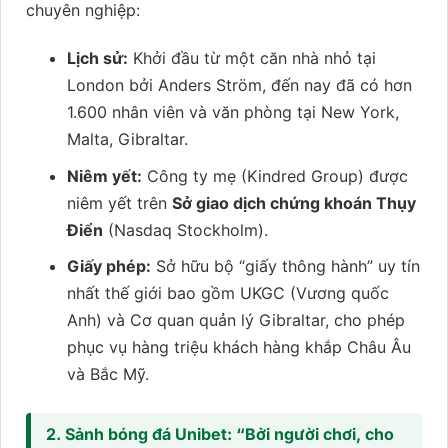
chuyên nghiệp:
Lịch sử:
Khởi đầu từ một căn nhà nhỏ tại
London bởi Anders Ström, đến nay đã có hơn
1.600 nhân viên và văn phòng tại New York,
Malta, Gibraltar.
Niêm yết:
Công ty mẹ (Kindred Group) được
niêm yết trên
Sở giao dịch chứng khoán Thụy
Điển
(Nasdaq Stockholm).
Giấy phép:
Sở hữu bộ “giấy thông hành” uy tín
nhất thế giới bao gồm UKGC (Vương quốc
Anh) và Cơ quan quản lý Gibraltar, cho phép
phục vụ hàng triệu khách hàng khắp Châu Âu
và Bắc Mỹ.
2. Sảnh bóng đá Unibet: “Bởi người chơi, cho