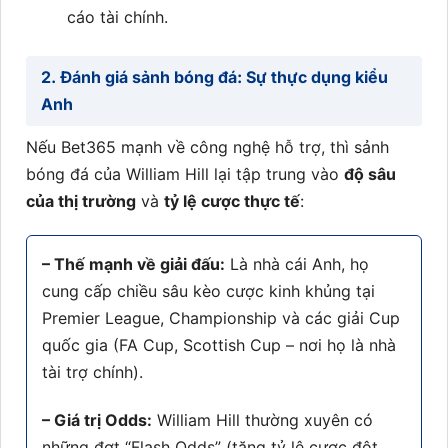
cáo tài chính.
2. Đánh giá sảnh bóng đá: Sự thực dụng kiểu
Anh
Nếu Bet365 mạnh về công nghệ hỗ trợ, thì sảnh
bóng đá của William Hill lại tập trung vào
độ sâu
của thị trường
và
tỷ lệ cược thực tế
:
– Thế mạnh về giải đấu:
Là nhà cái Anh, họ
cung cấp chiều sâu kèo cược kinh khủng tại
Premier League, Championship và các giải Cup
quốc gia (FA Cup, Scottish Cup – nơi họ là nhà
tài trợ chính).
– Giá trị Odds:
William Hill thường xuyên có
những đợt “Flash Odds” (tăng tỷ lệ cược đột