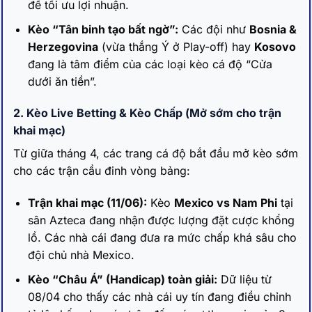
để tối ưu lợi nhuận.
Kèo “Tân binh tạo bất ngờ”:
Các đội như
Bosnia &
Herzegovina
(vừa thắng Ý ở Play-off) hay
Kosovo
đang là tâm điểm của các loại kèo cá độ “Cửa
dưới ăn tiền”.
2. Kèo Live Betting & Kèo Chấp (Mở sớm cho trận
khai mạc)
Từ giữa tháng 4, các trang cá độ bắt đầu mở kèo sớm
cho các trận cầu đinh vòng bảng:
Trận khai mạc (11/06):
Kèo
Mexico vs Nam Phi
tại
sân Azteca đang nhận được lượng đặt cược khổng
lồ. Các nhà cái đang đưa ra mức chấp khá sâu cho
đội chủ nhà Mexico.
Kèo “Châu Á” (Handicap) toàn giải:
Dữ liệu từ
08/04 cho thấy các nhà cái uy tín đang điều chỉnh