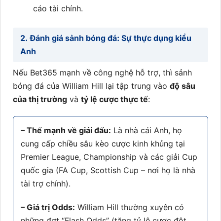
cáo tài chính.
2. Đánh giá sảnh bóng đá: Sự thực dụng kiểu
Anh
Nếu Bet365 mạnh về công nghệ hỗ trợ, thì sảnh
bóng đá của William Hill lại tập trung vào
độ sâu
của thị trường
và
tỷ lệ cược thực tế
:
– Thế mạnh về giải đấu:
Là nhà cái Anh, họ
cung cấp chiều sâu kèo cược kinh khủng tại
Premier League, Championship và các giải Cup
quốc gia (FA Cup, Scottish Cup – nơi họ là nhà
tài trợ chính).
– Giá trị Odds:
William Hill thường xuyên có
những đợt “Flash Odds” (tăng tỷ lệ cược đột