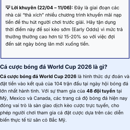
💡 Lời khuyên (22/04 – 11/06):
Đây là giai đoạn các
nhà cái “thả xích” nhiều chương trình khuyến mãi nạp
tiền để thu hút người chơi trước giải. Hãy tận dụng
thời điểm này để soi kèo sớm (Early Odds) vì mức trả
thưởng thường cao hơn từ 15-20% so với việc đợi
đến sát ngày bóng lăn mới xuống tiền.
Cá cược bóng đá World Cup 2026 là gì?
Cá cược bóng đá World Cup 2026
là hình thức dự đoán và
đặt tiền vào kết quả của 104 trận đấu tại ngày hội bóng đá
lớn nhất hành tinh. Với sự tham gia của
48 đội tuyển
tại
Mỹ, Mexico và Canada, các trang cá độ bóng đá hiện nay
đóng vai trò là sàn giao dịch kèo cược trực tuyến, cho
phép người chơi tham gia cá đặt cược dựa trên các diễn
biến thực tế từ sân cỏ Bắc Mỹ.