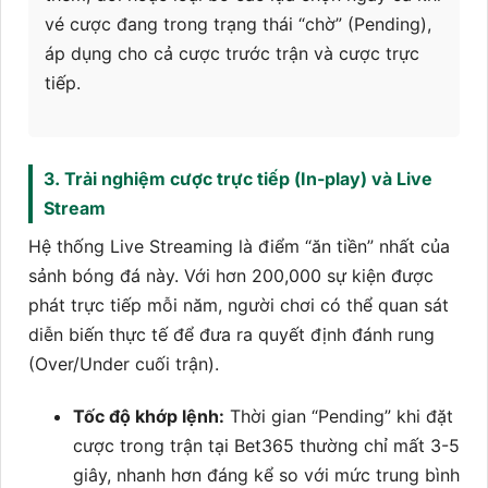
vé cược đang trong trạng thái “chờ” (Pending),
áp dụng cho cả cược trước trận và cược trực
tiếp.
3. Trải nghiệm cược trực tiếp (In-play) và Live
Stream
Hệ thống Live Streaming là điểm “ăn tiền” nhất của
sảnh bóng đá này. Với hơn 200,000 sự kiện được
phát trực tiếp mỗi năm, người chơi có thể quan sát
diễn biến thực tế để đưa ra quyết định đánh rung
(Over/Under cuối trận).
Tốc độ khớp lệnh:
Thời gian “Pending” khi đặt
cược trong trận tại Bet365 thường chỉ mất 3-5
giây, nhanh hơn đáng kể so với mức trung bình