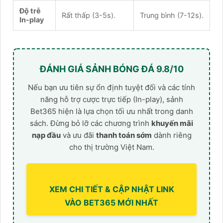
Độ trễ
Rất thấp (3-5s).
Trung bình (7-12s).
In-play
ĐÁNH GIÁ SẢNH BÓNG ĐÁ 9.8/10
Nếu bạn ưu tiên sự ổn định tuyệt đối và các tính
năng hỗ trợ cược trực tiếp (In-play), sảnh
Bet365 hiện là lựa chọn tối ưu nhất trong danh
sách. Đừng bỏ lỡ các chương trình
khuyến mãi
nạp đầu
và ưu đãi
thanh toán sớm
dành riêng
cho thị trường Việt Nam.
XEM CHI TIẾT & CẬP NHẬT LINK
VÀO BET365 MỚI NHẤT