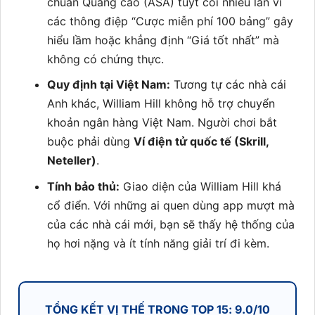
chuẩn Quảng cáo (ASA) tuýt còi nhiều lần vì
các thông điệp “Cược miễn phí 100 bảng” gây
hiểu lầm hoặc khẳng định “Giá tốt nhất” mà
không có chứng thực.
Quy định tại Việt Nam:
Tương tự các nhà cái
Anh khác, William Hill không hỗ trợ chuyển
khoản ngân hàng Việt Nam. Người chơi bắt
buộc phải dùng
Ví điện tử quốc tế (Skrill,
Neteller)
.
Tính bảo thủ:
Giao diện của William Hill khá
cổ điển. Với những ai quen dùng app mượt mà
của các nhà cái mới, bạn sẽ thấy hệ thống của
họ hơi nặng và ít tính năng giải trí đi kèm.
TỔNG KẾT VỊ THẾ TRONG TOP 15: 9.0/10