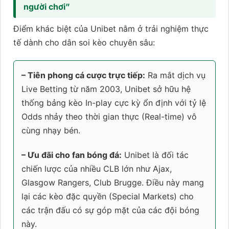
người chơi”
Điểm khác biệt của Unibet nằm ở trải nghiệm thực
tế dành cho dân soi kèo chuyên sâu:
– Tiên phong cá cược trực tiếp:
Ra mắt dịch vụ
Live Betting từ năm 2003, Unibet sở hữu hệ
thống bảng kèo In-play cực kỳ ổn định với tỷ lệ
Odds nhảy theo thời gian thực (Real-time) vô
cùng nhạy bén.
– Ưu đãi cho fan bóng đá:
Unibet là đối tác
chiến lược của nhiều CLB lớn như Ajax,
Glasgow Rangers, Club Brugge. Điều này mang
lại các kèo đặc quyền (Special Markets) cho
các trận đấu có sự góp mặt của các đội bóng
này.