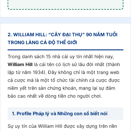
2. WILLIAM HILL: “CÂY ĐẠI THỤ” 90 NĂM TUỔI
TRONG LÀNG CÁ ĐỘ THẾ GIỚI
Trong danh sách 15 nhà cái uy tín nhất hiện nay,
William Hill
là cái tên có lịch sử lâu đời nhất (thành
lập từ năm 1934). Đây không chỉ là một trang web
cá cược mà là một tổ chức tài chính cá cược được
niêm yết trên sàn chứng khoán, mang lại sự đảm
bảo cao nhất về dòng tiền cho người chơi.
1. Profile Pháp lý và Những con số biết nói
Sự uy tín của William Hill được xây dựng trên nền