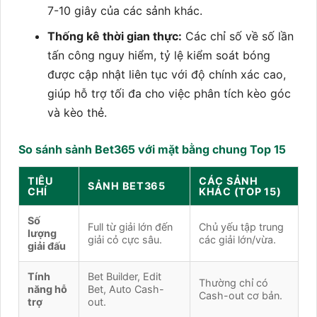
7-10 giây của các sảnh khác.
Thống kê thời gian thực:
Các chỉ số về số lần
tấn công nguy hiểm, tỷ lệ kiểm soát bóng
được cập nhật liên tục với độ chính xác cao,
giúp hỗ trợ tối đa cho việc phân tích kèo góc
và kèo thẻ.
So sánh sảnh Bet365 với mặt bằng chung Top 15
TIÊU
CÁC SẢNH
SẢNH BET365
CHÍ
KHÁC (TOP 15)
Số
Full từ giải lớn đến
Chủ yếu tập trung
lượng
giải cỏ cực sâu.
các giải lớn/vừa.
giải đấu
Tính
Bet Builder, Edit
Thường chỉ có
năng hỗ
Bet, Auto Cash-
Cash-out cơ bản.
trợ
out.