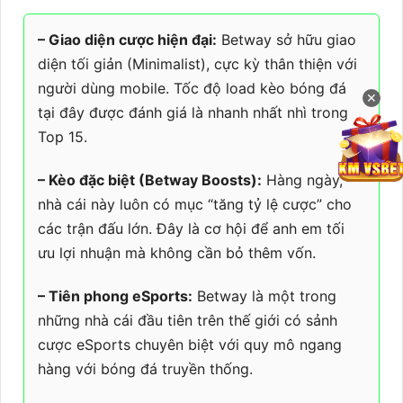
– Giao diện cược hiện đại:
Betway sở hữu giao
diện tối giản (Minimalist), cực kỳ thân thiện với
người dùng mobile. Tốc độ load kèo bóng đá
✕
tại đây được đánh giá là nhanh nhất nhì trong
Top 15.
– Kèo đặc biệt (Betway Boosts):
Hàng ngày,
nhà cái này luôn có mục “tăng tỷ lệ cược” cho
các trận đấu lớn. Đây là cơ hội để anh em tối
ưu lợi nhuận mà không cần bỏ thêm vốn.
– Tiên phong eSports:
Betway là một trong
những nhà cái đầu tiên trên thế giới có sảnh
cược eSports chuyên biệt với quy mô ngang
hàng với bóng đá truyền thống.